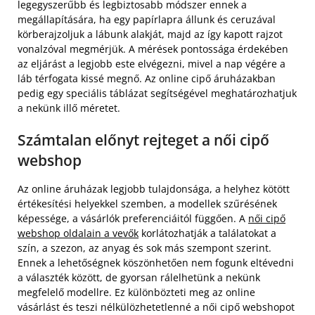
legegyszerűbb és legbiztosabb módszer ennek a
megállapítására, ha egy papírlapra állunk és ceruzával
körberajzoljuk a lábunk alakját, majd az így kapott rajzot
vonalzóval megmérjük. A mérések pontossága érdekében
az eljárást a legjobb este elvégezni, mivel a nap végére a
láb térfogata kissé megnő. Az online cipő áruházakban
pedig egy speciális táblázat segítségével meghatározhatjuk
a nekünk illő méretet.
Számtalan előnyt rejteget a női cipő
webshop
Az online áruházak legjobb tulajdonsága, a helyhez kötött
értékesítési helyekkel szemben, a modellek szűrésének
képessége, a vásárlók preferenciáitól függően. A
női cipő
webshop oldalain a vevők
korlátozhatják a találatokat a
szín, a szezon, az anyag és sok más szempont szerint.
Ennek a lehetőségnek köszönhetően nem fogunk eltévedni
a választék között, de gyorsan rálelhetünk a nekünk
megfelelő modellre. Ez különbözteti meg az online
vásárlást és teszi nélkülözhetetlenné a női cipő webshopot