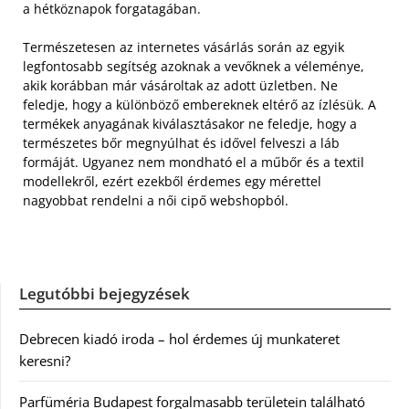
a hétköznapok forgatagában.
Természetesen az internetes vásárlás során az egyik
legfontosabb segítség azoknak a vevőknek a véleménye,
akik korábban már vásároltak az adott üzletben. Ne
feledje, hogy a különböző embereknek eltérő az ízlésük. A
termékek anyagának kiválasztásakor ne feledje, hogy a
természetes bőr megnyúlhat és idővel felveszi a láb
formáját. Ugyanez nem mondható el a műbőr és a textil
modellekről, ezért ezekből érdemes egy mérettel
nagyobbat rendelni a női cipő webshopból.
Legutóbbi bejegyzések
Debrecen kiadó iroda – hol érdemes új munkateret
keresni?
Parfüméria Budapest forgalmasabb területein található