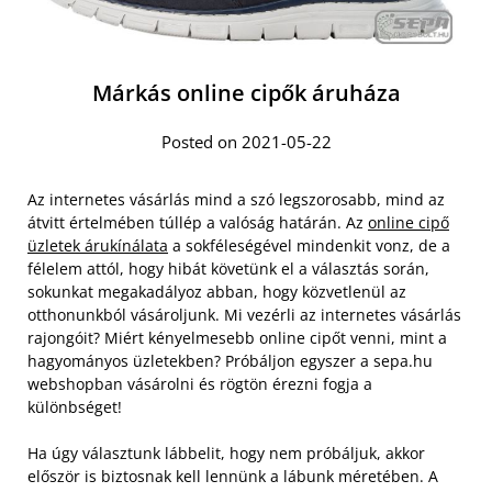
Márkás online cipők áruháza
Posted on 2021-05-22
Az internetes vásárlás mind a szó legszorosabb, mind az
átvitt értelmében túllép a valóság határán. Az
online cipő
üzletek árukínálata
a sokféleségével mindenkit vonz, de a
félelem attól, hogy hibát követünk el a választás során,
sokunkat megakadályoz abban, hogy közvetlenül az
otthonunkból vásároljunk. Mi vezérli az internetes vásárlás
rajongóit? Miért kényelmesebb online cipőt venni, mint a
hagyományos üzletekben? Próbáljon egyszer a sepa.hu
webshopban vásárolni és rögtön érezni fogja a
különbséget!
Ha úgy választunk lábbelit, hogy nem próbáljuk, akkor
először is biztosnak kell lennünk a lábunk méretében. A