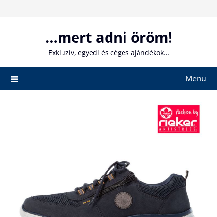
Skip
to
content
…mert adni öröm!
Exkluzív, egyedi és céges ajándékok…
Menu