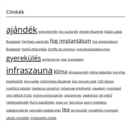
Címkék
ajándék
betonkerítés
bio tusfürdő
egyedi ékszerek
Eladó Lakás
fog implantátum
Budapest
Ferihegy parkolás
fog implantátum
Budapest
fogkő eltávolítás
Greffe de cheveux
gyerekulesszakaruhaz
gyerekülés
gyógytorna
hair transplant
infraszauna
klíma
klímaszerelés
klíma telepítés
konyhai
kiegészítők
könyvelés
különleges ékszerek
last minute utak
LED lámpa
lyukfúró készlet
medence szivattyú
műanyag erkélyajtó
napelem
nyomtató
olaj nélküli fritőz
online gyógyszertár
pajzsmirigy
peakshop
pH mérő
reklámajándék
Ruris kapálógép
shea vaj
Spirulina
sport mediátor
tea
szakácsnadrág
szerszám webáruház
termosztát
vonalkód nyomtató
zászló rendelés
öntapadós címke