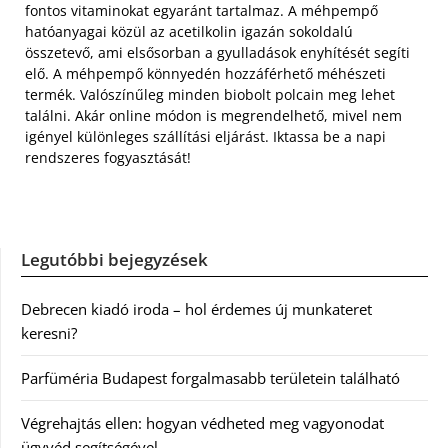
fontos vitaminokat egyaránt tartalmaz. A méhpempő
hatóanyagai közül az acetilkolin igazán sokoldalú
összetevő, ami elsősorban a gyulladások enyhítését segíti
elő. A méhpempő könnyedén hozzáférhető méhészeti
termék. Valószínűleg minden biobolt polcain meg lehet
találni. Akár online módon is megrendelhető, mivel nem
igényel különleges szállítási eljárást. Iktassa be a napi
rendszeres fogyasztását!
Legutóbbi bejegyzések
Debrecen kiadó iroda – hol érdemes új munkateret
keresni?
Parfüméria Budapest forgalmasabb területein található
Végrehajtás ellen: hogyan védheted meg vagyonodat
ügyvéd segítségével