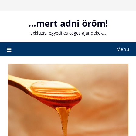
Skip
to
content
…mert adni öröm!
Exkluzív, egyedi és céges ajándékok…
Menu