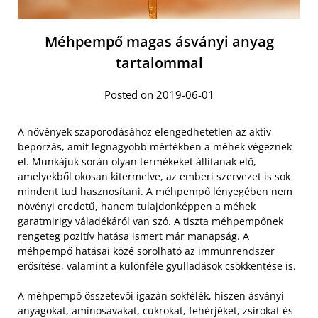
Méhpempő magas ásványi anyag
tartalommal
Posted on 2019-06-01
A növények szaporodásához elengedhetetlen az aktív
beporzás, amit legnagyobb mértékben a méhek végeznek
el. Munkájuk során olyan termékeket állítanak elő,
amelyekből okosan kitermelve, az emberi szervezet is sok
mindent tud hasznosítani. A méhpempő lényegében nem
növényi eredetű, hanem tulajdonképpen a méhek
garatmirigy váladékáról van szó. A tiszta méhpempőnek
rengeteg pozitív hatása ismert már manapság. A
méhpempő hatásai közé sorolható az immunrendszer
erősítése, valamint a különféle gyulladások csökkentése is.
A méhpempő összetevői igazán sokfélék, hiszen ásványi
anyagokat, aminosavakat, cukrokat, fehérjéket, zsírokat és