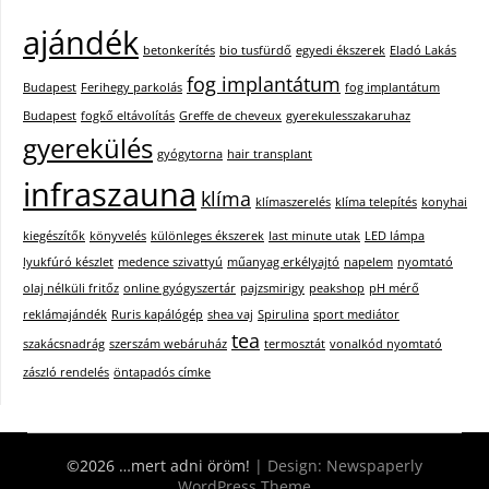
ajándék
betonkerítés
bio tusfürdő
egyedi ékszerek
Eladó Lakás
fog implantátum
Budapest
Ferihegy parkolás
fog implantátum
Budapest
fogkő eltávolítás
Greffe de cheveux
gyerekulesszakaruhaz
gyerekülés
gyógytorna
hair transplant
infraszauna
klíma
klímaszerelés
klíma telepítés
konyhai
kiegészítők
könyvelés
különleges ékszerek
last minute utak
LED lámpa
lyukfúró készlet
medence szivattyú
műanyag erkélyajtó
napelem
nyomtató
olaj nélküli fritőz
online gyógyszertár
pajzsmirigy
peakshop
pH mérő
reklámajándék
Ruris kapálógép
shea vaj
Spirulina
sport mediátor
tea
szakácsnadrág
szerszám webáruház
termosztát
vonalkód nyomtató
zászló rendelés
öntapadós címke
©2026 …mert adni öröm!
| Design:
Newspaperly
WordPress Theme