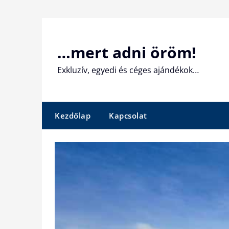
Skip
to
content
…mert adni öröm!
Exkluzív, egyedi és céges ajándékok…
Kezdőlap
Kapcsolat