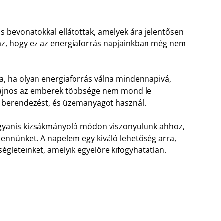
s bevonatokkal ellátottak, amelyek ára jelentősen
 az, hogy ez az energiaforrás napjainkban még nem
na, ha olyan energiaforrás válna mindennapivá,
 Sajnos az emberek többsége nem mond le
i berendezést, és üzemanyagot használ.
Ugyanis kizsákmányoló módon viszonyulunk ahhoz,
 bennünket. A napelem egy kiváló lehetőség arra,
égleteinket, amelyik egyelőre kifogyhatatlan.