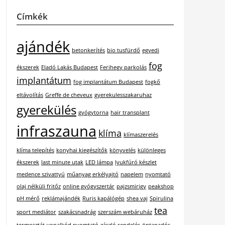
Címkék
ajándék
betonkerítés
bio tusfürdő
egyedi
fog
ékszerek
Eladó Lakás Budapest
Ferihegy parkolás
implantátum
fog implantátum Budapest
fogkő
eltávolítás
Greffe de cheveux
gyerekulesszakaruhaz
gyerekülés
gyógytorna
hair transplant
infraszauna
klíma
klímaszerelés
klíma telepítés
konyhai kiegészítők
könyvelés
különleges
ékszerek
last minute utak
LED lámpa
lyukfúró készlet
medence szivattyú
műanyag erkélyajtó
napelem
nyomtató
olaj nélküli fritőz
online gyógyszertár
pajzsmirigy
peakshop
pH mérő
reklámajándék
Ruris kapálógép
shea vaj
Spirulina
tea
sport mediátor
szakácsnadrág
szerszám webáruház