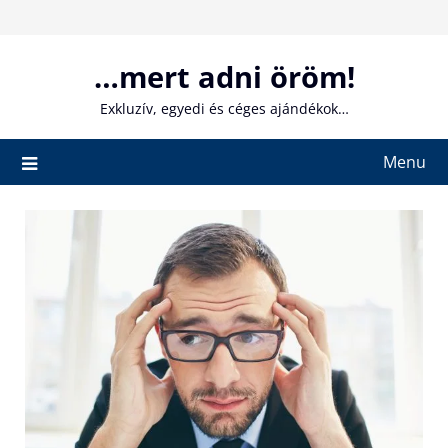
Skip
to
content
…mert adni öröm!
Exkluzív, egyedi és céges ajándékok…
Menu