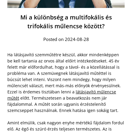
Mi a különbség a multifokális és
trifokális műlencse között?
Posted on 2024-08-28
Ha látásjavító szemműtétre készül, akkor mindenképpen
be kell tartania az orvos által előírt intézkedéseket. 45 év
felett már előfordulhat, hogy a távol- és a közellátással is
probléma van. A szemüvegnek látásjavító műtéttel is
búcsút lehet inteni. Viszont nem mindegy, hogy milyen
műlencsét választ, mert más-más előnyök érvényesülnek.
Ezzel is érdemes tisztában lenni a
látásjavító műlencse
műtét
előtt. Természetesen a beavatkozás nem jár
fájdalommal. A műtét során ugyanis érzéstelenítő
szemcseppet használnak. Ennek hatása igen sokáig tart.
Amint elmúlik, csak nagyon enyhe mértékű fájdalom fordul
elő. Az égő és szúró érzés teljesen természetes. Az is