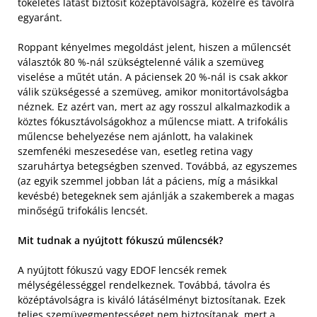
tökéletes látást biztosít középtávolságra, közelre és távolra
egyaránt.
Roppant kényelmes megoldást jelent, hiszen a műlencsét
választók 80 %-nál szükségtelenné válik a szemüveg
viselése a műtét után. A páciensek 20 %-nál is csak akkor
válik szükségessé a szemüveg, amikor monitortávolságba
néznek. Ez azért van, mert az agy rosszul alkalmazkodik a
köztes fókusztávolságokhoz a műlencse miatt. A trifokális
műlencse behelyezése nem ajánlott, ha valakinek
szemfenéki meszesedése van, esetleg retina vagy
szaruhártya betegségben szenved. Továbbá, az egyszemes
(az egyik szemmel jobban lát a páciens, míg a másikkal
kevésbé) betegeknek sem ajánlják a szakemberek a magas
minőségű trifokális lencsét.
Mit tudnak a nyújtott fókuszú műlencsék?
A nyújtott fókuszú vagy EDOF lencsék remek
mélységélességgel rendelkeznek. Továbbá, távolra és
középtávolságra is kiváló látásélményt biztosítanak. Ezek
teljes szemüvegmentességet nem biztosítanak, mert a