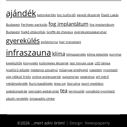
ajándék
betonkerítés
bio tusfürdő
egyedi ékszerek
Eladó Lakás
fog implantátum
Budapest
Ferihegy parkolás
fog implantátum
Budapest
fogkő eltávolítás
Greffe de cheveux
gyerekulesszakaruhaz
gyerekülés
gyógytorna
hair transplant
infraszauna
klíma
klímaszerelés
klíma telepítés
konyhai
kiegészítők
könyvelés
különleges ékszerek
last minute utak
LED lámpa
lyukfúró készlet
medence szivattyú
műanyag erkélyajtó
napelem
nyomtató
olaj nélküli fritőz
online gyógyszertár
pajzsmirigy
peakshop
pH mérő
reklámajándék
Ruris kapálógép
shea vaj
Spirulina
sport mediátor
tea
szakácsnadrág
szerszám webáruház
termosztát
vonalkód nyomtató
zászló rendelés
öntapadós címke
©2026 …mert adni öröm!
| Design:
Newspaperly