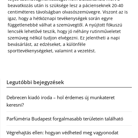
beavatkozás után is szüksége lesz a pácienseknek 20-40
centiméteres távolságban olvasószemüvegre. Viszont az is
igaz, hogy a hétköznapi tevékenységek során egyre
függetlenebbé válhat a szemüvegtől. A nyújtott fókuszú
lencsék lehetővé teszik, hogy jó néhány rutinműveletet
szemüveg nélkül tudjon elvégezni. Ez jelentheti a napi
bevásárlást, az edzéseket, a különféle
sporttevékenységeket, valamint a vezetést.
Legutóbbi bejegyzések
Debrecen kiadó iroda – hol érdemes új munkateret
keresni?
Parfüméria Budapest forgalmasabb területein található
Végrehajtás ellen: hogyan védheted meg vagyonodat