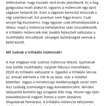
előfordulhat, hogy húzódó, törő érzés jelentkezik. Ez a heg
gyógyulása miatt alakul ki. Ugyanis a műlencsét egy apró
vágáson helyezik be. Ezen a vágáson keresztül kihúzzák a
régi szemlencsét. Ezt azonban nem fogja érezni. Csak
annyit fog észrevenni, hogy egyszer csak elhomályosodik a
látása, majd a műlencse behelyezése után visszaélesedik.
A trifokális műlencsék már tovább fejlesztett változatai a
multifokális lencséknek. Lényeges különbségek vannak a
kettő között.
Mit tudnak a trifokális műlencsék?
A mai világban már számos műlencse létezik. Gyártanak
már belőle multifokális, nyújtott fókuszú monofokális,
EDOF és trifokális változatot is. Egyedül a trifokális lencse
az, amivel elérhető a 100 %-os látás, már a műtétet
követően. Vagyis a mindennapi tevékenységek során nem
lesz szükség szemüvegre vagy kontaktlencsére. Minden
látásjavító kezelést egy vizsgálat előz meg. Hiszen egy ilyen
beavatkozásnál nagyon fontos a szem általános
állapotának felmérése. A trifokális műlencse kétszemes