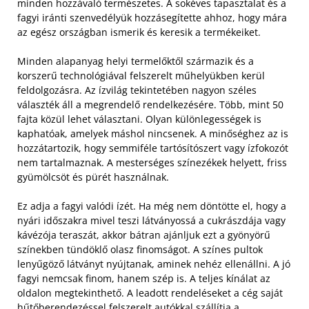
minden hozzávaló természetes. A sokéves tapasztalat és a
fagyi iránti szenvedélyük hozzásegítette ahhoz, hogy mára
az egész országban ismerik és keresik a termékeiket.
Minden alapanyag helyi termelőktől származik és a
korszerű technológiával felszerelt műhelyükben kerül
feldolgozásra. Az ízvilág tekintetében nagyon széles
választék áll a megrendelő rendelkezésére. Több, mint 50
fajta közül lehet választani. Olyan különlegességek is
kaphatóak, amelyek máshol nincsenek. A minőséghez az is
hozzátartozik, hogy semmiféle tartósítószert vagy ízfokozót
nem tartalmaznak. A mesterséges színezékek helyett, friss
gyümölcsöt és pürét használnak.
Ez adja a fagyi valódi ízét. Ha még nem döntötte el, hogy a
nyári időszakra mivel teszi látványossá a cukrászdája vagy
kávézója teraszát, akkor bátran ajánljuk ezt a gyönyörű
színekben tündöklő olasz finomságot. A színes pultok
lenyűgöző látványt nyújtanak, aminek nehéz ellenállni. A jó
fagyi nemcsak finom, hanem szép is. A teljes kínálat az
oldalon megtekinthető. A leadott rendeléseket a cég saját
hűtőberendezéssel felszerelt autókkal szállítja a