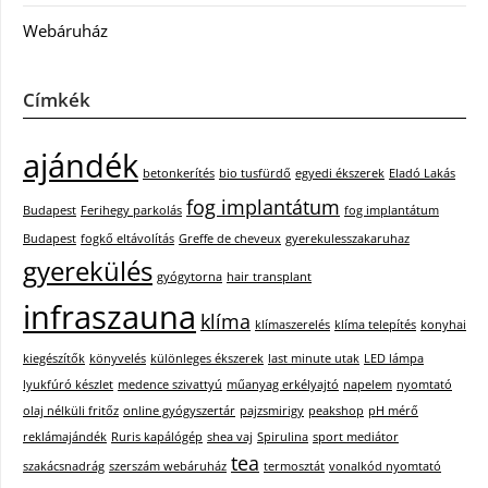
Webáruház
Címkék
ajándék
betonkerítés
bio tusfürdő
egyedi ékszerek
Eladó Lakás
fog implantátum
Budapest
Ferihegy parkolás
fog implantátum
Budapest
fogkő eltávolítás
Greffe de cheveux
gyerekulesszakaruhaz
gyerekülés
gyógytorna
hair transplant
infraszauna
klíma
klímaszerelés
klíma telepítés
konyhai
kiegészítők
könyvelés
különleges ékszerek
last minute utak
LED lámpa
lyukfúró készlet
medence szivattyú
műanyag erkélyajtó
napelem
nyomtató
olaj nélküli fritőz
online gyógyszertár
pajzsmirigy
peakshop
pH mérő
reklámajándék
Ruris kapálógép
shea vaj
Spirulina
sport mediátor
tea
szakácsnadrág
szerszám webáruház
termosztát
vonalkód nyomtató