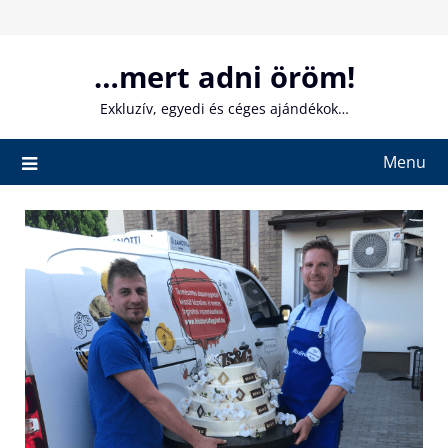
Skip
to
content
…mert adni öröm!
Exkluzív, egyedi és céges ajándékok…
Menu