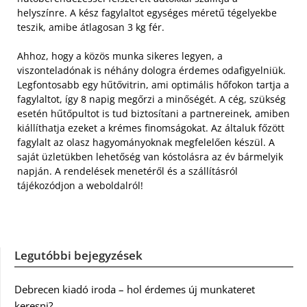
helyszínre. A kész fagylaltot egységes méretű tégelyekbe
teszik, amibe átlagosan 3 kg fér.
Ahhoz, hogy a közös munka sikeres legyen, a
viszonteladónak is néhány dologra érdemes odafigyelniük.
Legfontosabb egy hűtővitrin, ami optimális hőfokon tartja a
fagylaltot, így 8 napig megőrzi a minőségét. A cég, szükség
esetén hűtőpultot is tud biztosítani a partnereinek, amiben
kiállíthatja ezeket a krémes finomságokat. Az általuk főzött
fagylalt az olasz hagyományoknak megfelelően készül. A
saját üzletükben lehetőség van kóstolásra az év bármelyik
napján. A rendelések menetéről és a szállításról
tájékozódjon a weboldalról!
Legutóbbi bejegyzések
Debrecen kiadó iroda – hol érdemes új munkateret
keresni?