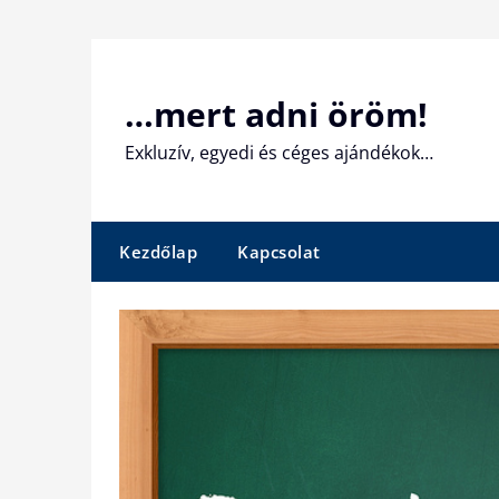
Skip
to
content
…mert adni öröm!
Exkluzív, egyedi és céges ajándékok…
Kezdőlap
Kapcsolat