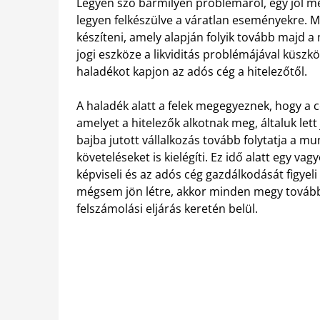
Legyen szó bármilyen problémáról, egy jól 
legyen felkészülve a váratlan eseményekre. Mi
készíteni, amely alapján folyik tovább majd a 
jogi eszköze a likviditás problémájával küszk
haladékot kapjon az adós cég a hitelezőtől.
A haladék alatt a felek megegyeznek, hogy a c
amelyet a hitelezők alkotnak meg, általuk let
bajba jutott vállalkozás tovább folytatja a m
követeléseket is kielégíti. Ez idő alatt egy va
képviseli és az adós cég gazdálkodását figyel
mégsem jön létre, akkor minden megy tovább 
felszámolási eljárás keretén belül.