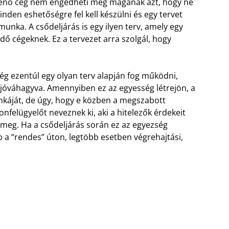
menő cég nem engedheti meg magának azt, hogy ne
nden eshetőségre fel kell készülni és egy tervet
munka. A csődeljárás is egy ilyen terv, amely egy
ödő cégeknek. Ez a tervezet arra szolgál, hogy
ég ezentúl egy olyan terv alapján fog működni,
t jóváhagyva. Amennyiben ez az egyesség létrejön, a
unkáját, de úgy, hogy e közben a megszabott
gyonfelügyelőt neveznek ki, aki a hitelezők érdekeit
i meg. Ha a csődeljárás során ez az egyezség
a “rendes” úton, legtöbb esetben végrehajtási,