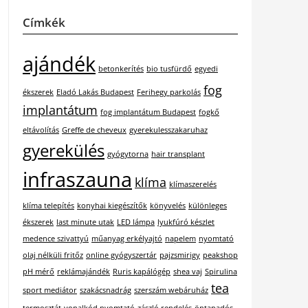
Címkék
ajándék
betonkerítés
bio tusfürdő
egyedi
fog
ékszerek
Eladó Lakás Budapest
Ferihegy parkolás
implantátum
fog implantátum Budapest
fogkő
eltávolítás
Greffe de cheveux
gyerekulesszakaruhaz
gyerekülés
gyógytorna
hair transplant
infraszauna
klíma
klímaszerelés
klíma telepítés
konyhai kiegészítők
könyvelés
különleges
ékszerek
last minute utak
LED lámpa
lyukfúró készlet
medence szivattyú
műanyag erkélyajtó
napelem
nyomtató
olaj nélküli fritőz
online gyógyszertár
pajzsmirigy
peakshop
pH mérő
reklámajándék
Ruris kapálógép
shea vaj
Spirulina
tea
sport mediátor
szakácsnadrág
szerszám webáruház