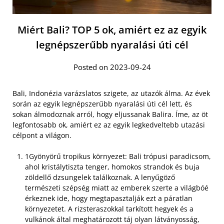
Miért Bali? TOP 5 ok, amiért ez az egyik
legnépszerűbb nyaralási úti cél
Posted on 2023-09-24
Bali, Indonézia varázslatos szigete, az utazók álma. Az évek
során az egyik legnépszerűbb nyaralási úti cél lett, és
sokan álmodoznak arról, hogy eljussanak Balira. Íme, az öt
legfontosabb ok, amiért ez az egyik legkedveltebb utazási
célpont a világon.
1Gyönyörű tropikus környezet: Bali trópusi paradicsom,
ahol kristálytiszta tenger, homokos strandok és buja
zöldellő dzsungelek találkoznak. A lenyűgöző
természeti szépség miatt az emberek szerte a világbóé
érkeznek ide, hogy megtapasztalják ezt a páratlan
környezetet. A rizsteraszokkal tarkított hegyek és a
vulkánok által meghatározott táj olyan látványosság,