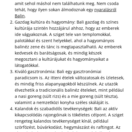
amit sehol máshol nem találhatunk meg. Nem csoda
tehát, hogy ilyen sokan álmodoznak egy
nyaralásról
Balin
.
Gazdag kultúra és hagyomány: Bali gazdag és színes
kultúrája szintén hozzájárul ahhoz, hogy az emberek
ide vágyakoznak. A sziget tele van templomokkal,
palotákkal és szent helyekkel, ahol a hagyományos
balinéz zene és tánc is megtapasztalható. Az emberek
kedvesek és barátságosak, és mindig készek
megosztani a kultúrájukat és hagyományaikat a
látogatókkal.
Kiváló gasztronómia: Bali egy gasztronómiai
paradicsom is. Az itteni ételek változatosak és ízletesek,
és mindig friss alapanyagokból készülnek. Az utazók
élvezhetik a tradicionális balinéz ételeket, mint például
a nasi goreng (sült rizs) és a mie goreng (sült tészta),
valamint a nemzetközi konyha széles skáláját is.
Kalandok és szabadidős tevékenységek: Bali az aktív
kikapcsolódás rajongóinak is tökéletes célpont. A sziget
rengeteg kalandos tevékenységet kínál, például
szörfözést, búvárkodást, hegymászást és raftingot. Az