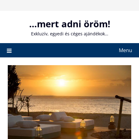
Skip
to
content
…mert adni öröm!
Exkluzív, egyedi és céges ajándékok…
Menu