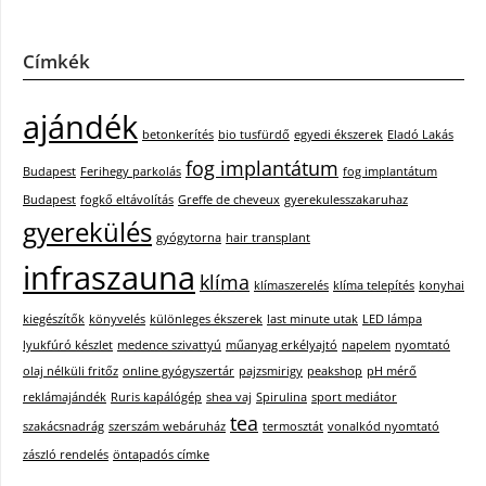
Címkék
ajándék
betonkerítés
bio tusfürdő
egyedi ékszerek
Eladó Lakás
fog implantátum
Budapest
Ferihegy parkolás
fog implantátum
Budapest
fogkő eltávolítás
Greffe de cheveux
gyerekulesszakaruhaz
gyerekülés
gyógytorna
hair transplant
infraszauna
klíma
klímaszerelés
klíma telepítés
konyhai
kiegészítők
könyvelés
különleges ékszerek
last minute utak
LED lámpa
lyukfúró készlet
medence szivattyú
műanyag erkélyajtó
napelem
nyomtató
olaj nélküli fritőz
online gyógyszertár
pajzsmirigy
peakshop
pH mérő
reklámajándék
Ruris kapálógép
shea vaj
Spirulina
sport mediátor
tea
szakácsnadrág
szerszám webáruház
termosztát
vonalkód nyomtató
zászló rendelés
öntapadós címke