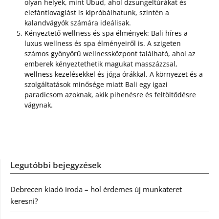
olyan helyek, mint Ubud, ahol dzsungeltúrákat és
elefántlovaglást is kipróbálhatunk, szintén a
kalandvágyók számára ideálisak.
Kényeztető wellness és spa élmények: Bali híres a
luxus wellness és spa élményeiről is. A szigeten
számos gyönyörű wellnessközpont található, ahol az
emberek kényeztethetik magukat masszázzsal,
wellness kezelésekkel és jóga órákkal. A környezet és a
szolgáltatások minősége miatt Bali egy igazi
paradicsom azoknak, akik pihenésre és feltöltődésre
vágynak.
Legutóbbi bejegyzések
Debrecen kiadó iroda – hol érdemes új munkateret
keresni?