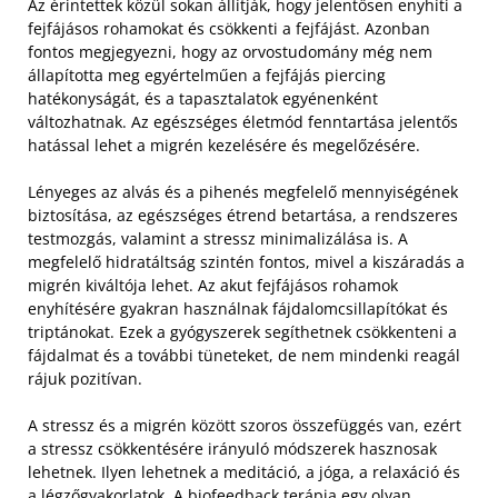
Az érintettek közül sokan állítják, hogy jelentősen enyhíti a
fejfájásos rohamokat és csökkenti a fejfájást. Azonban
fontos megjegyezni, hogy az orvostudomány még nem
állapította meg egyértelműen a fejfájás piercing
hatékonyságát, és a tapasztalatok egyénenként
változhatnak. Az egészséges életmód fenntartása jelentős
hatással lehet a migrén kezelésére és megelőzésére.
Lényeges az alvás és a pihenés megfelelő mennyiségének
biztosítása, az egészséges étrend betartása, a rendszeres
testmozgás, valamint a stressz minimalizálása is. A
megfelelő hidratáltság szintén fontos, mivel a kiszáradás a
migrén kiváltója lehet. Az akut fejfájásos rohamok
enyhítésére gyakran használnak fájdalomcsillapítókat és
triptánokat. Ezek a gyógyszerek segíthetnek csökkenteni a
fájdalmat és a további tüneteket, de nem mindenki reagál
rájuk pozitívan.
A stressz és a migrén között szoros összefüggés van, ezért
a stressz csökkentésére irányuló módszerek hasznosak
lehetnek. Ilyen lehetnek a meditáció, a jóga, a relaxáció és
a légzőgyakorlatok. A biofeedback terápia egy olyan