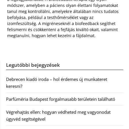
módszer, amelyben a páciens olyan élettani folyamatokat
tanul meg kontrollálni, amelyekre általában nincs tudatos
befolyása, például a testhőmérséklet vagy az
izomfeszültség. A migréneseknél a biofeedback segíthet
felismerni és csökkenteni a fejfájás kiváltó okait, valamint
megtanulni, hogyan lehet kezelni a fájdalmat.
Legutóbbi bejegyzések
Debrecen kiadó iroda – hol érdemes új munkateret
keresni?
Parfüméria Budapest forgalmasabb területein található
Végrehajtás ellen: hogyan védheted meg vagyonodat
ügyvéd segítségével