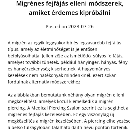
Migrénes fejfájás elleni módszerek,
amiket érdemes kipróbálni
Posted on 2023-07-26
A migrén az egyik leggyakoribb és legzavaróbb fejfájás
típus, amely az életminőséget is jelentősen
befolyásolhatja. Jellemzője az ismétlődő, súlyos fejfájás,
amelyet további tünetek, például hányinger, hányás, fény-
és hangérzékenység kísérhetnek. A hagyományos
kezelések nem hatékonyak mindenkinél, ezért sokan
fordulnak alternatív módszerekhez.
Az alábbiakban bemutatunk néhány olyan migrén elleni
megközelítést, amelyek közül kiemelkedik a migrén
piercing. A
Medical Piercing Szalon
szerint ez is segíthet a
migrénes fejfájás kezelésében. Ez egy viszonylag új
megközelítés a migrén kezelésében. A piercing elhelyezése
a belső fülkagylóban található daith nevű ponton történik.