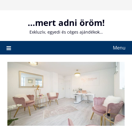
Skip
to
content
…mert adni öröm!
Exkluzív, egyedi és céges ajándékok…
Menu