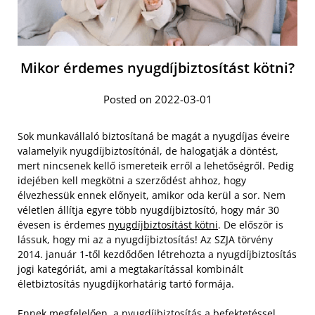
Mikor érdemes nyugdíjbiztosítást kötni?
Posted on 2022-03-01
Sok munkavállaló biztosítaná be magát a nyugdíjas éveire
valamelyik nyugdíjbiztosítónál, de halogatják a döntést,
mert nincsenek kellő ismereteik erről a lehetőségről. Pedig
idejében kell megkötni a szerződést ahhoz, hogy
élvezhessük ennek előnyeit, amikor oda kerül a sor. Nem
véletlen állítja egyre több nyugdíjbiztosító, hogy már 30
évesen is érdemes
nyugdíjbiztosítást kötni
. De először is
lássuk, hogy mi az a nyugdíjbiztosítás! Az SZJA törvény
2014. január 1-től kezdődően létrehozta a nyugdíjbiztosítás
jogi kategóriát, ami a megtakarítással kombinált
életbiztosítás nyugdíjkorhatárig tartó formája.
Ennek megfelelően, a nyugdíjbiztosítás a befektetéssel