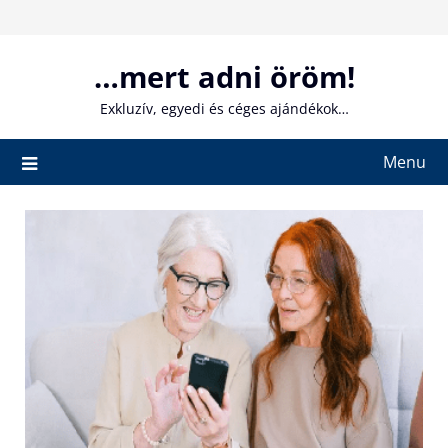
Skip
to
content
…mert adni öröm!
Exkluzív, egyedi és céges ajándékok…
Menu