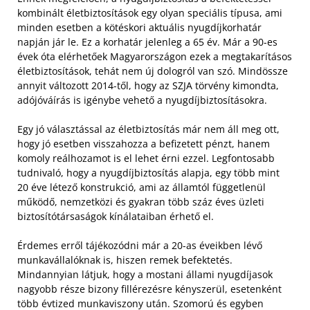
kombinált életbiztosítások egy olyan speciális típusa, ami
minden esetben a kötéskori aktuális nyugdíjkorhatár
napján jár le. Ez a korhatár jelenleg a 65 év. Már a 90-es
évek óta elérhetőek Magyarországon ezek a megtakarításos
életbiztosítások, tehát nem új dologról van szó. Mindössze
annyit változott 2014-től, hogy az SZJA törvény kimondta,
adójóváírás is igénybe vehető a nyugdíjbiztosításokra.
Egy jó választással az életbiztosítás már nem áll meg ott,
hogy jó esetben visszahozza a befizetett pénzt, hanem
komoly reálhozamot is el lehet érni ezzel. Legfontosabb
tudnivaló, hogy a nyugdíjbiztosítás alapja, egy több mint
20 éve létező konstrukció, ami az államtól függetlenül
működő, nemzetközi és gyakran több száz éves üzleti
biztosítótársaságok kínálataiban érhető el.
Érdemes erről tájékozódni már a 20-as éveikben lévő
munkavállalóknak is, hiszen remek befektetés.
Mindannyian látjuk, hogy a mostani állami nyugdíjasok
nagyobb része bizony fillérezésre kényszerül, esetenként
több évtized munkaviszony után. Szomorú és egyben