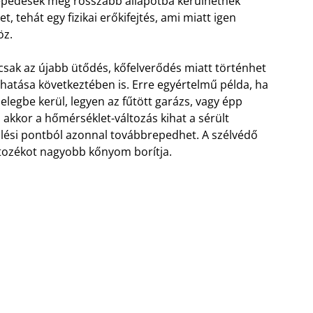
 repedések még rosszabb állapotba kerülhetnek
, tehát egy fizikai erőkifejtés, ami miatt igen
öz.
csak az újabb ütődés, kőfelverődés miatt történhet
atása következtében is. Erre egyértelmű példa, ha
elegbe kerül, legyen az fűtött garázs, vagy épp
 akkor a hőmérséklet-változás kihat a sérült
ülési pontból azonnal továbbrepedhet. A szélvédő
rtozékot nagyobb kőnyom borítja.