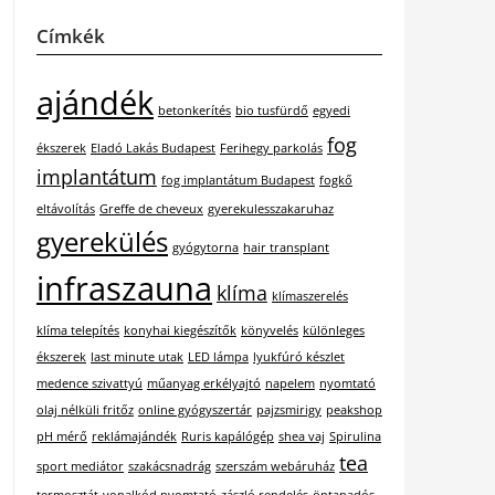
Címkék
ajándék
betonkerítés
bio tusfürdő
egyedi
fog
ékszerek
Eladó Lakás Budapest
Ferihegy parkolás
implantátum
fog implantátum Budapest
fogkő
eltávolítás
Greffe de cheveux
gyerekulesszakaruhaz
gyerekülés
gyógytorna
hair transplant
infraszauna
klíma
klímaszerelés
klíma telepítés
konyhai kiegészítők
könyvelés
különleges
ékszerek
last minute utak
LED lámpa
lyukfúró készlet
medence szivattyú
műanyag erkélyajtó
napelem
nyomtató
olaj nélküli fritőz
online gyógyszertár
pajzsmirigy
peakshop
pH mérő
reklámajándék
Ruris kapálógép
shea vaj
Spirulina
tea
sport mediátor
szakácsnadrág
szerszám webáruház