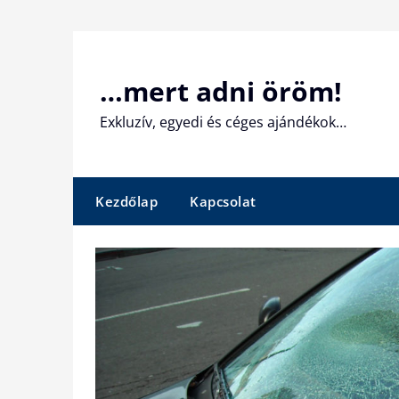
Skip
to
content
…mert adni öröm!
Exkluzív, egyedi és céges ajándékok…
Kezdőlap
Kapcsolat