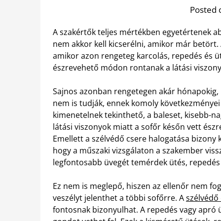
Posted 
A szakértők teljes mértékben egyetértenek ab
nem akkor kell kicserélni, amikor már betört.
amikor azon rengeteg karcolás, repedés és ü
észrevehető módon rontanak a látási viszonyo
Sajnos azonban rengetegen akár hónapokig, pá
nem is tudják, ennek komoly következményei l
kimenetelnek tekinthető, a baleset, kisebb-n
látási viszonyok miatt a sofőr későn vett ész
Emellett a szélvédő csere halogatása bizony k
hogy a műszaki vizsgálaton a szakember vissz
legfontosabb üvegét temérdek ütés, repedés é
Ez nem is meglepő, hiszen az ellenőr nem fog
veszélyt jelenthet a többi sofőrre. A
szélvédő 
fontosnak bizonyulhat. A repedés vagy apró 