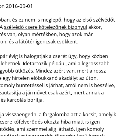
on 2016-09-01
ban, és ez nem is meglepő, hogy az első szélvédőt
 A
szélvédő csere kötelezőnek bizonyul
akkor,
tés van, olyan mértékben, hogy azok már
n, és a látótér igencsak csökkent.
r évig is halogatják a cserét úgy, hogy közben
ehetnek. Idetartozik például, ami a legrosszabb
agyobb ütközés. Mindez azért van, mert a rossz
re egy hirtelen előbukkanó akadályt az úton.
omoly büntetéssel is járhat, arról nem is beszélve,
autasítja a járművet csak azért, mert annak a
s karcolás borítja.
ja visszaengedni a forgalomba azt a kocsit, amelyik
csere kőfelverődés okozta
hiba miatt is igen
ütődés, ami szemmel alig látható, igen komoly