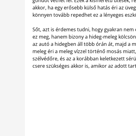
gondot vethet fel. Ezek a kisméretű ütések,
akkor, ha egy erősebb külső hatás éri az üveget
könnyen tovább repedhet ez a lényeges eszk
Sőt, azt is érdemes tudni, hogy gyakran nem 
ez meg, hanem bizony a hideg-meleg kölcsönh
az autó a hidegben áll több órán át, majd a m
meleg éri a meleg vízzel történő mosás miatt,
szélvédőre, és az a korábban keletkezett sér
csere szükséges akkor is, amikor az adott ta