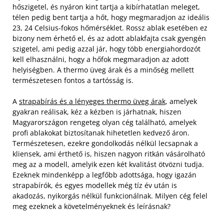
hőszigetel, és nyáron kint tartja a kibírhatatlan meleget,
télen pedig bent tartja a hőt, hogy megmaradjon az ideális
23, 24 Celsius-fokos hőmérséklet. Rossz ablak esetében ez
bizony nem érhető el, és az adott ablakfajta csak gyengén
szigetel, ami pedig azzal jár, hogy több energiahordozót
kell elhasználni, hogy a hőfok megmaradjon az adott
helyiségben. A thermo üveg árak és a minőség mellett
természetesen fontos a tartósság is.
A
strapabírás és a lényeges thermo üveg árak
, amelyek
gyakran reálisak, kéz a kézben is járhatnak, hiszen
Magyarországon rengeteg olyan cég található, amelyek
profi ablakokat biztosítanak hihetetlen kedvező áron.
Természetesen, ezekre gondolkodás nélkül lecsapnak a
kliensek, ami érthető is, hiszen nagyon ritkán vásárolható
meg az a modell, amelyik ezen két kvalitást ötvözni tudja.
Ezeknek mindenképp a legfőbb adottsága, hogy igazán
strapabírók, és egyes modellek még tíz év után is
akadozás, nyikorgás nélkül funkcionálnak. Milyen cég felel
meg ezeknek a követelményeknek és leírásnak?