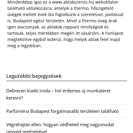
Mindenképp igaz ez a www.ablakszerviz.hu weboldalon
található vállalkozásra, amelyik a thermo, hőszigetelő
üvegek mellett évek óta foglalkozik a szereléssel, javítással
is, Budapest egész területén. Mivel a thermo üveg árak
igen alacsonyak, az ablakok roppant minőségiek és
tartósak, teljes mértékben megéri itt vásárolni. A honlapot
megtekintve egyből kiderül, hogy melyik ablak felel majd
meg a legjobban.
Legutóbbi bejegyzések
Debrecen kiadó iroda – hol érdemes új munkateret
keresni?
Parfüméria Budapest forgalmasabb területein található
Végrehajtás ellen: hogyan védheted meg vagyonodat
ügyvéd segítségével