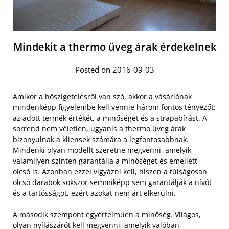
Mindekit a thermo üveg árak érdekelnek
Posted on 2016-09-03
Amikor a hőszigetelésről van szó, akkor a vásárlónak
mindenképp figyelembe kell vennie három fontos tényezőt:
az adott termék értékét, a minőséget és a strapabírást. A
sorrend
nem véletlen, ugyanis a thermo üveg árak
bizonyulnak a kliensek számára a legfontosabbnak.
Mindenki olyan modellt szeretne megvenni, amelyik
valamilyen szinten garantálja a minőséget és emellett
olcsó is. Azonban ezzel vigyázni kell, hiszen a túlságosan
olcsó darabok sokszor semmiképp sem garantálják a nívót
és a tartósságot, ezért azokat nem árt elkerülni.
A második szempont egyértelműen a minőség. Világos,
olyan nyílászárót kell megvenni, amelyik valóban