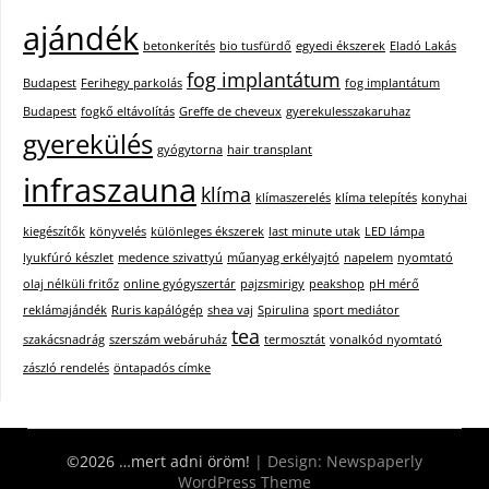
ajándék
betonkerítés
bio tusfürdő
egyedi ékszerek
Eladó Lakás
fog implantátum
Budapest
Ferihegy parkolás
fog implantátum
Budapest
fogkő eltávolítás
Greffe de cheveux
gyerekulesszakaruhaz
gyerekülés
gyógytorna
hair transplant
infraszauna
klíma
klímaszerelés
klíma telepítés
konyhai
kiegészítők
könyvelés
különleges ékszerek
last minute utak
LED lámpa
lyukfúró készlet
medence szivattyú
műanyag erkélyajtó
napelem
nyomtató
olaj nélküli fritőz
online gyógyszertár
pajzsmirigy
peakshop
pH mérő
reklámajándék
Ruris kapálógép
shea vaj
Spirulina
sport mediátor
tea
szakácsnadrág
szerszám webáruház
termosztát
vonalkód nyomtató
zászló rendelés
öntapadós címke
©2026 …mert adni öröm!
| Design:
Newspaperly
WordPress Theme