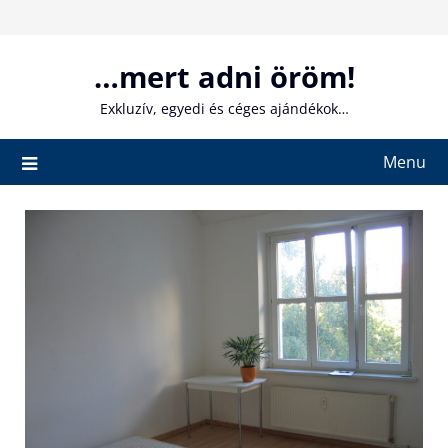
Skip
to
content
…mert adni öröm!
Exkluzív, egyedi és céges ajándékok…
Menu