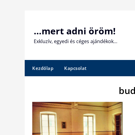
Skip
to
content
…mert adni öröm!
Exkluzív, egyedi és céges ajándékok…
Kezdőlap
Kapcsolat
bud