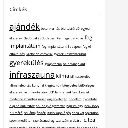
Címkék
ajándék
betonkerítés
bio tusfürdő
egyedi
fog
ékszerek
Eladó Lakás Budapest
Ferihegy parkolás
implantátum
fog implantátum Budapest
fogkő
eltávolítás
Greffe de cheveux
gyerekulesszakaruhaz
gyerekülés
gyógytorna
hair transplant
infraszauna
klíma
klímaszerelés
klíma telepítés
konyhai kiegészítők
könyvelés
különleges
ékszerek
last minute utak
LED lámpa
lyukfúró készlet
medence szivattyú
műanyag erkélyajtó
napelem
nyomtató
olaj nélküli fritőz
online gyógyszertár
pajzsmirigy
peakshop
pH mérő
reklámajándék
Ruris kapálógép
shea vaj
Spirulina
tea
sport mediátor
szakácsnadrág
szerszám webáruház