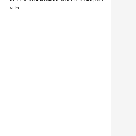
termosztát
vonalkód nyomtató
zászló rendelés
öntapadós
címke