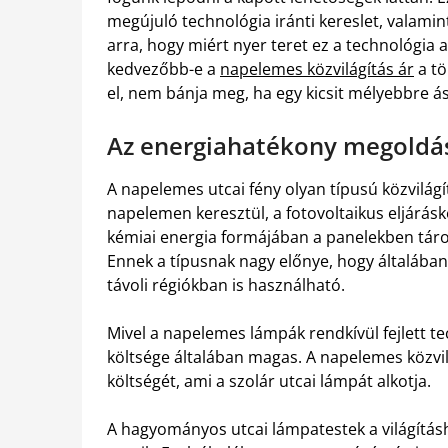
megújuló technológia iránti kereslet, valami
arra, hogy miért nyer teret ez a technológia 
kedvezőbb-e a
napelemes közvilágítás ár
a tö
el, nem bánja meg, ha egy kicsit mélyebbre á
Az energiahatékony megoldá
A napelemes utcai fény olyan típusú közvilágí
napelemen keresztül, a fotovoltaikus eljárá
kémiai energia formájában a panelekben tárolj
Ennek a típusnak nagy előnye, hogy általában 
távoli régiókban is használható.
Mivel a napelemes lámpák rendkívül fejlett t
költsége általában magas. A napelemes közvil
költségét, ami a szolár utcai lámpát alkotja.
A hagyományos utcai lámpatestek a világítás