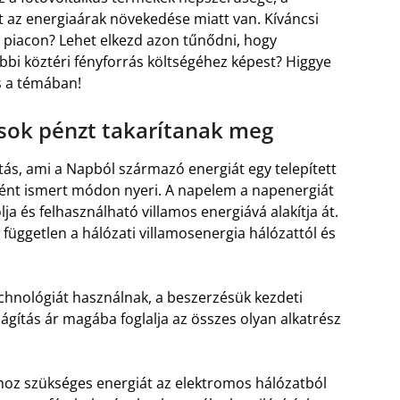
nt az energiaárak növekedése miatt van. Kíváncsi
a piacon? Lehet elkezd azon tűnődni, hogy
bbi köztéri fényforrás költségéhez képest? Higgye
s a témában!
sok pénzt takarítanak meg
tás, ami a Napból származó energiát egy telepített
sként ismert módon nyeri. A napelem a napenergiát
a és felhasználható villamos energiává alakítja át.
független a hálózati villamosenergia hálózattól és
echnológiát használnak, a beszerzésük kezdeti
ágítás ár magába foglalja az összes olyan alkatrész
hoz szükséges energiát az elektromos hálózatból