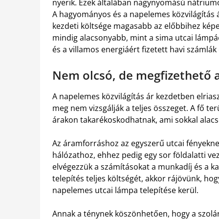
nyerik. Ezek általában nagynyomású nátriumo
A hagyományos és a napelemes közvilágítás á
kezdeti költsége magasabb az előbbihez képe
mindig alacsonyabb, mint a sima utcai lámpáé
és a villamos energiáért fizetett havi számlák
Nem olcsó, de megfizethető a
A napelemes közvilágítás ár kezdetben elriasz
meg nem vizsgálják a teljes összeget. A fő terül
árakon takarékoskodhatnak, ami sokkal ala
Az áramforráshoz az egyszerű utcai fényeknek
hálózathoz, ehhez pedig egy sor földalatti v
elvégezzük a számításokat a munkadíj és a k
telepítés teljes költségét, akkor rájövünk, h
napelemes utcai lámpa telepítése kerül.
Annak a ténynek köszönhetően, hogy a szolá