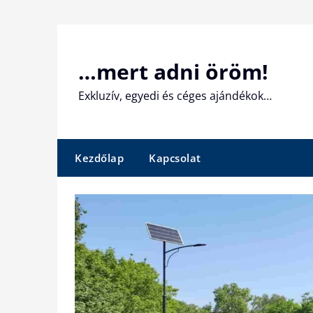
Skip
to
content
…mert adni öröm!
Exkluzív, egyedi és céges ajándékok…
Kezdőlap
Kapcsolat