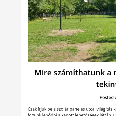
Mire számíthatunk a 
teki
Posted 
Csak írjuk be a szolár paneles utcai világítá
fogunk lepődni a kapott lehetőségek láttán. 