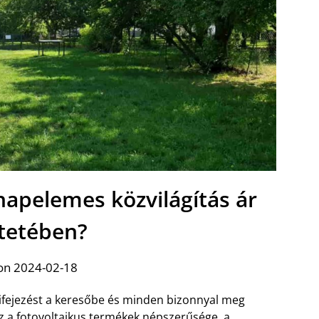
napelemes közvilágítás ár
ntetében?
on 2024-02-18
s kifejezést a keresőbe és minden bizonnyal meg
Ez a fotovoltaikus termékek népszerűsége, a