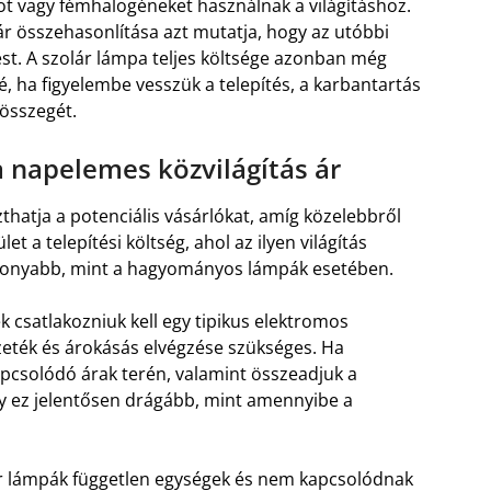
t vagy fémhalogéneket használnak a világításhoz.
r összehasonlítása azt mutatja, hogy az utóbbi
st. A szolár lámpa teljes költsége azonban még
, ha figyelembe vesszük a telepítés, a karbantartás
 összegét.
 napelemes közvilágítás ár
thatja a potenciális vásárlókat, amíg közelebbről
et a telepítési költség, ahol az ilyen világítás
csonyabb, mint a hagyományos lámpák esetében.
 csatlakozniuk kell egy tipikus elektromos
ezeték és árokásás elvégzése szükséges. Ha
apcsolódó árak terén, valamint összeadjuk a
ogy ez jelentősen drágább, mint amennyibe a
r lámpák független egységek és nem kapcsolódnak