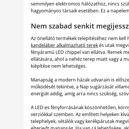
semmilyen elektromos hálózathoz, nincs szüks
hagyományos társaik esetében. Ez a napeleme
Nem szabad senkit megijessze
Az önellátó termékek telepítéséhez nem kell h
kandeláber alkalmazható terek
és utak megvil
fényáramú LED chippel van ellátva. Remek meg
ellátására, ahol a nehéz terep miatt vagy a m
kiépítése nem lehetséges.
Manapság a modern házak udvarain is elősze
működését tekintve, a Nap sugárzását villamos
energiát addig, amíg arra nincs szükség, szóva
A LED-es fényforrásának köszönhetően, kör
verziókkal szemben. Az említett helyeken kívü
telephelyek, sétálók vagy kerékpárutak megvi
elterjedt manapság. Ha van rá lehetősége, ak