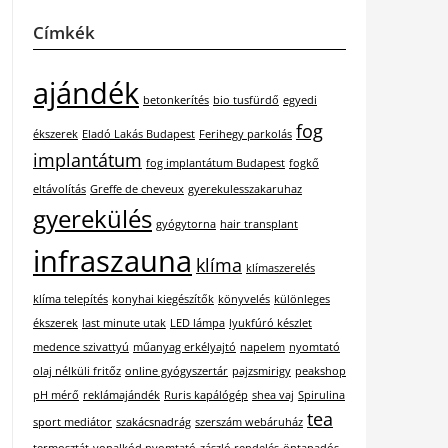
Címkék
ajándék
betonkerítés
bio tusfürdő
egyedi
fog
ékszerek
Eladó Lakás Budapest
Ferihegy parkolás
implantátum
fog implantátum Budapest
fogkő
eltávolítás
Greffe de cheveux
gyerekulesszakaruhaz
gyerekülés
gyógytorna
hair transplant
infraszauna
klíma
klímaszerelés
klíma telepítés
konyhai kiegészítők
könyvelés
különleges
ékszerek
last minute utak
LED lámpa
lyukfúró készlet
medence szivattyú
műanyag erkélyajtó
napelem
nyomtató
olaj nélküli fritőz
online gyógyszertár
pajzsmirigy
peakshop
pH mérő
reklámajándék
Ruris kapálógép
shea vaj
Spirulina
tea
sport mediátor
szakácsnadrág
szerszám webáruház