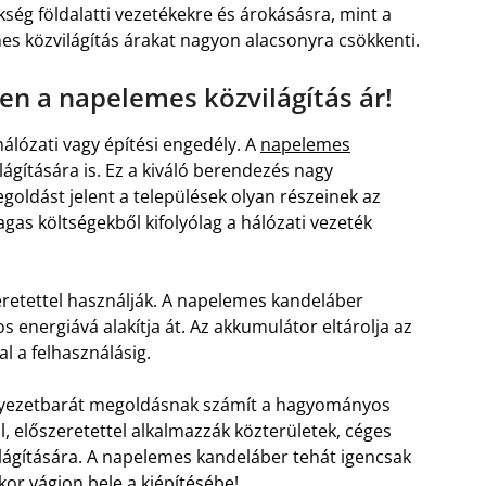
ég földalatti vezetékekre és árokásásra, mint a
s közvilágítás árakat nagyon alacsonyra csökkenti.
n a napelemes közvilágítás ár!
álózati vagy építési engedély. A
napelemes
ágítására is. Ez a kiváló berendezés nagy
oldást jelent a települések olyan részeinek az
agas költségekből kifolyólag a hálózati vezeték
retettel használják. A napelemes kandeláber
 energiává alakítja át. Az akkumulátor eltárolja az
l a felhasználásig.
nyezetbarát megoldásnak számít a hagyományos
l, előszeretettel alkalmazzák közterületek, céges
lágítására. A napelemes kandeláber tehát igencsak
kor vágjon bele a kiépítésébe!