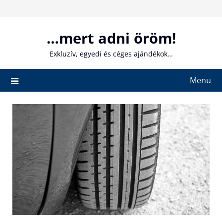
Skip
to
content
…mert adni öröm!
Exkluzív, egyedi és céges ajándékok…
Menu