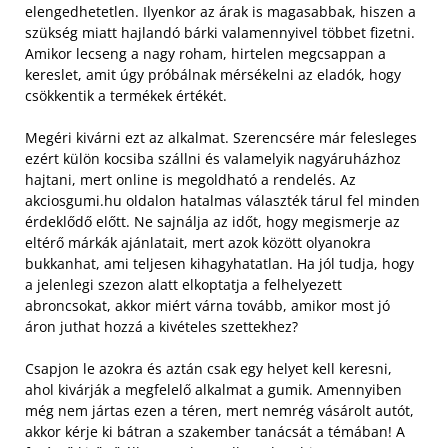
elengedhetetlen. Ilyenkor az árak is magasabbak, hiszen a
szükség miatt hajlandó bárki valamennyivel többet fizetni.
Amikor lecseng a nagy roham, hirtelen megcsappan a
kereslet, amit úgy próbálnak mérsékelni az eladók, hogy
csökkentik a termékek értékét.
Megéri kivárni ezt az alkalmat. Szerencsére már felesleges
ezért külön kocsiba szállni és valamelyik nagyáruházhoz
hajtani, mert online is megoldható a rendelés. Az
akciosgumi.hu oldalon hatalmas választék tárul fel minden
érdeklődő előtt. Ne sajnálja az időt, hogy megismerje az
eltérő márkák ajánlatait, mert azok között olyanokra
bukkanhat, ami teljesen kihagyhatatlan. Ha jól tudja, hogy
a jelenlegi szezon alatt elkoptatja a felhelyezett
abroncsokat, akkor miért várna tovább, amikor most jó
áron juthat hozzá a kivételes szettekhez?
Csapjon le azokra és aztán csak egy helyet kell keresni,
ahol kivárják a megfelelő alkalmat a gumik. Amennyiben
még nem jártas ezen a téren, mert nemrég vásárolt autót,
akkor kérje ki bátran a szakember tanácsát a témában! A