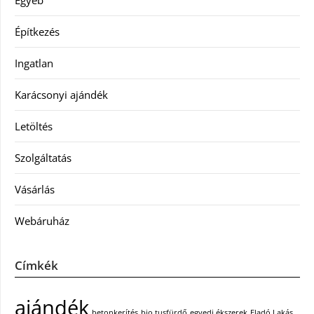
Építkezés
Ingatlan
Karácsonyi ajándék
Letöltés
Szolgáltatás
Vásárlás
Webáruház
Címkék
ajándék
betonkerítés
bio tusfürdő
egyedi ékszerek
Eladó Lakás