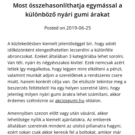
Most összehasonlíthatja egymással a
különböző nyári gumi árakat
Posted on 2019-06-25
A közlekedésben kiemelt jelentőséggel bír, hogy adott
időközönként elengedhetetlen lecserélni a különféle
abroncsokat. Ezeket általában 3 kategóriába lehet sorolni.
Van téli, nyári és négyévszakos kivitel. Ezek nemcsak azért
lettek így megalkotva, hogy legyen mire elkölteni a pénzt,
valamint munkát adjon a szerelőknek a rendszeres csere
miatt, hanem konkrét célja van. De elsőször tekintse meg a
beszerzés feltételeit! Ha egy helyen szeretné látni, hogy
jelenleg milyen nyári gumi árakra lehet számítani, akkor
érdemes szétnéznie az
akciosgumi.hu
oldalon.
Amennyiben szezon előtt vagy után vásárol, akkor
lehetősége nyílik a kiemelt ajánlatokra. Az emberek
általában szeretnek mindent az utolsó pillanatra hagyni,
ezért sokan csak akkor keresik fel a boltokat, amikor már