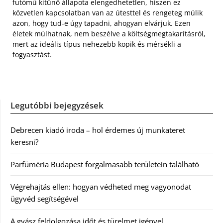
futómű kitűnő állapota elengedhetetlen, hiszen ez
közvetlen kapcsolatban van az útesttel és rengeteg múlik
azon, hogy tud-e úgy tapadni, ahogyan elvárjuk. Ezen
életek múlhatnak, nem beszélve a költségmegtakarításról,
mert az ideális típus nehezebb kopik és mérsékli a
fogyasztást.
Legutóbbi bejegyzések
Debrecen kiadó iroda – hol érdemes új munkateret
keresni?
Parfüméria Budapest forgalmasabb területein található
Végrehajtás ellen: hogyan védheted meg vagyonodat
ügyvéd segítségével
A gyász feldolgozása időt és türelmet igényel