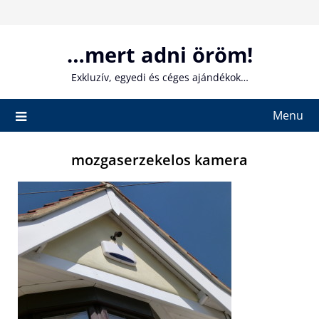
Skip
to
content
…mert adni öröm!
Exkluzív, egyedi és céges ajándékok…
Menu
mozgaserzekelos kamera