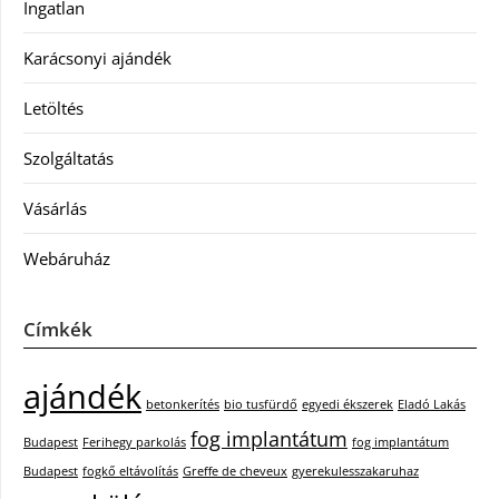
Ingatlan
Karácsonyi ajándék
Letöltés
Szolgáltatás
Vásárlás
Webáruház
Címkék
ajándék
betonkerítés
bio tusfürdő
egyedi ékszerek
Eladó Lakás
fog implantátum
Budapest
Ferihegy parkolás
fog implantátum
Budapest
fogkő eltávolítás
Greffe de cheveux
gyerekulesszakaruhaz