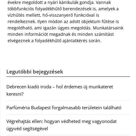
évekre megoldott a nyári kánikulák gondja. Vannak
többfunkciós folyadékhűtő berendezések is, amelyek a
vízhűtés mellett, hő-visszanyerő funkcióval is
rendelkeznek. Ilyen módon az adott objektum fűtése is
megoldható, ami igazán ügyes megoldás. Munkatársaink
minden információt megadnak és minden számítást
elvégeznek a folyadékhűtő ajánlatkérés során.
Legutóbbi bejegyzések
Debrecen kiadó iroda – hol érdemes új munkateret
keresni?
Parfüméria Budapest forgalmasabb területein található
Végrehajtás ellen: hogyan védheted meg vagyonodat
ügyvéd segítségével