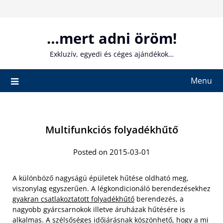
Skip
to
content
…mert adni öröm!
Exkluzív, egyedi és céges ajándékok…
Menu
Multifunkciós folyadékhűtő
Posted on 2015-03-01
A különböző nagyságú épületek hűtése oldható meg,
viszonylag egyszerűen. A légkondicionáló berendezésekhez
gyakran csatlakoztatott folyadékhűtő
berendezés, a
nagyobb gyárcsarnokok illetve áruházak hűtésére is
alkalmas. A szélsőséges időjárásnak köszönhető, hogy a mi