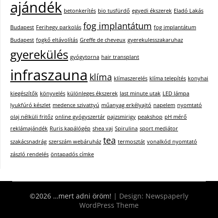
ajándék
betonkerítés
bio tusfürdő
egyedi ékszerek
Eladó Lakás
fog implantátum
Budapest
Ferihegy parkolás
fog implantátum
Budapest
fogkő eltávolítás
Greffe de cheveux
gyerekulesszakaruhaz
gyerekülés
gyógytorna
hair transplant
infraszauna
klíma
klímaszerelés
klíma telepítés
konyhai
kiegészítők
könyvelés
különleges ékszerek
last minute utak
LED lámpa
lyukfúró készlet
medence szivattyú
műanyag erkélyajtó
napelem
nyomtató
olaj nélküli fritőz
online gyógyszertár
pajzsmirigy
peakshop
pH mérő
reklámajándék
Ruris kapálógép
shea vaj
Spirulina
sport mediátor
tea
szakácsnadrág
szerszám webáruház
termosztát
vonalkód nyomtató
zászló rendelés
öntapadós címke
©2026 …mert adni öröm!
| Design:
Newspaperly
WordPress Theme