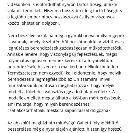
vidékünkön is előfordulhat nyáron tartós hőség, amikor
valamit tenni kell. Hiszen a hosszabb ideig tartó hőséghez
a legtöbb ember nincs hozzászokva és ilyen viszonyok
között lehetetlen dolgozni.
Nem beszélve arról, ha még a gyárakban valamilyen gépek
is vannak, amelyek szintén hőt bocsátanak ki. A vízhűtéses,
léghűtéses berendezések gazdaságosan működtethetőek.
Annak ellenére, hogy viszonylag új fejlesztésűek, mégis
folyamatos újításon mennek keresztül a folyadékhűtő
berendezések, hiszen ez a mai korban nélkülözhetetlen.
Természetesen nem egyedül kell eldöntenie, hogy melyik
berendezés a legmegfelelőbb az Ön számára, mivel
munkatársaink pontosan meghatározzák, hogy melyik
modell a tökéletes választás egy adott alapterületre. A
modellek mellett megtalálható a kW-ban mért erősségük,
ami mutatja, hogy milyen berendezéshez
csatlakoztathatóak, mekkora kapacitással dolgoznak.
Az abszolút megbízható minőségű Galletti folyadékhűtő
beszerelése még a nyár elején ajánlott, hiszen így hosszú