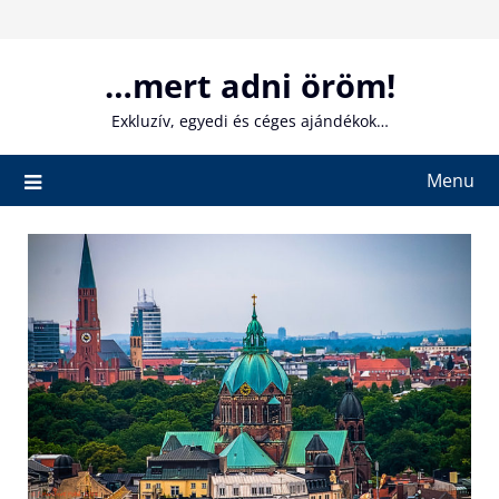
Skip
to
content
…mert adni öröm!
Exkluzív, egyedi és céges ajándékok…
Menu