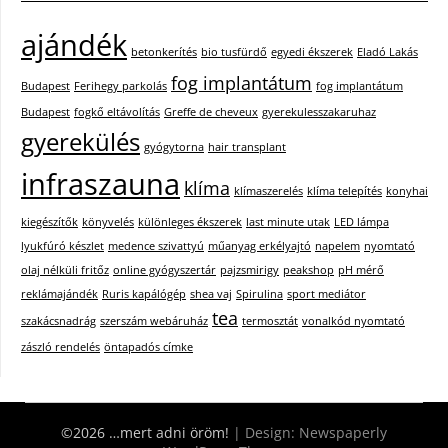
ajándék
betonkerítés
bio tusfürdő
egyedi ékszerek
Eladó Lakás
fog implantátum
Budapest
Ferihegy parkolás
fog implantátum
Budapest
fogkő eltávolítás
Greffe de cheveux
gyerekulesszakaruhaz
gyerekülés
gyógytorna
hair transplant
infraszauna
klíma
klímaszerelés
klíma telepítés
konyhai
kiegészítők
könyvelés
különleges ékszerek
last minute utak
LED lámpa
lyukfúró készlet
medence szivattyú
műanyag erkélyajtó
napelem
nyomtató
olaj nélküli fritőz
online gyógyszertár
pajzsmirigy
peakshop
pH mérő
reklámajándék
Ruris kapálógép
shea vaj
Spirulina
sport mediátor
tea
szakácsnadrág
szerszám webáruház
termosztát
vonalkód nyomtató
zászló rendelés
öntapadós címke
©2026 …mert adni öröm!
| Design:
Newspaperly