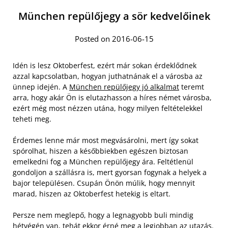
München repülőjegy a sör kedvelőinek
Posted on 2016-06-15
Idén is lesz Oktoberfest, ezért már sokan érdeklődnek
azzal kapcsolatban, hogyan juthatnának el a városba az
ünnep idején. A
München repülőjegy jó alkalmat
teremt
arra, hogy akár Ön is elutazhasson a híres német városba,
ezért még most nézzen utána, hogy milyen feltételekkel
teheti meg.
Érdemes lenne már most megvásárolni, mert így sokat
spórolhat, hiszen a későbbiekben egészen biztosan
emelkedni fog a München repülőjegy ára. Feltétlenül
gondoljon a szállásra is, mert gyorsan fogynak a helyek a
bajor településen. Csupán Önön múlik, hogy mennyit
marad, hiszen az Oktoberfest hetekig is eltart.
Persze nem meglepő, hogy a legnagyobb buli mindig
hétvégén van, tehát ekkor érné meg a legjobban az utazás.