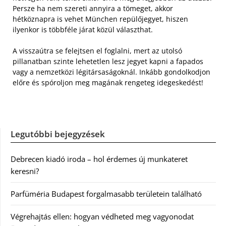
Persze ha nem szereti annyira a tömeget, akkor
hétköznapra is vehet München repülőjegyet, hiszen
ilyenkor is többféle járat közül választhat.
A visszaútra se felejtsen el foglalni, mert az utolsó
pillanatban szinte lehetetlen lesz jegyet kapni a fapados
vagy a nemzetközi légitársaságoknál. Inkább gondolkodjon
előre és spóroljon meg magának rengeteg idegeskedést!
Legutóbbi bejegyzések
Debrecen kiadó iroda – hol érdemes új munkateret
keresni?
Parfüméria Budapest forgalmasabb területein található
Végrehajtás ellen: hogyan védheted meg vagyonodat