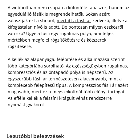
A webboltban nem csupán a különféle tapaszok, hanem az
egyedülálló fáslik is megrendelhetők. Sokan azért
választják ezt a shopot,
mert itt a fásli ár
kedvező, illetve a
kifogástalan nívó is adott. De pontosan milyen eszközről
van szó? Ugye a fásli egy rugalmas pólya, ami teljes
mértékben megfelel rögzítőkötésre és kötszerek
rögzítésére.
A kellék az alapanyaga, felépítése és alkalmazása szerint
több kategóriába sorolható. Az egészségügyben rugalmas,
kompressziós és az öntapadó pólya is népszerű. Az
egyszerűbb fásli ár természetesen alacsonyabb, mint a
komplexebb felépítésű típus. A kompressziós fásli ár azért
magasabb, mert ez a megszokottnál több előnyt tartogat.
Az efféle kellék a felszíni kitágult vénás rendszerre
nyomást gyakorol.
Legutóbbi bejegyzések