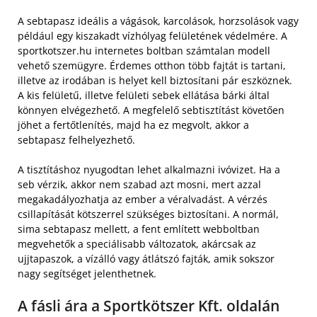
A sebtapasz ideális a vágások, karcolások, horzsolások vagy
például egy kiszakadt vízhólyag felületének védelmére. A
sportkotszer.hu internetes boltban számtalan modell
vehető szemügyre. Érdemes otthon több fajtát is tartani,
illetve az irodában is helyet kell biztosítani pár eszköznek.
A kis felületű, illetve felületi sebek ellátása bárki által
könnyen elvégezhető. A megfelelő sebtisztítást követően
jöhet a fertőtlenítés, majd ha ez megvolt, akkor a
sebtapasz felhelyezhető.
A tisztításhoz nyugodtan lehet alkalmazni ivóvizet. Ha a
seb vérzik, akkor nem szabad azt mosni, mert azzal
megakadályozhatja az ember a véralvadást. A vérzés
csillapítását kötszerrel szükséges biztosítani. A normál,
sima sebtapasz mellett, a fent említett webboltban
megvehetők a speciálisabb változatok, akárcsak az
ujjtapaszok, a vízálló vagy átlátszó fajták, amik sokszor
nagy segítséget jelenthetnek.
A fásli ára a Sportkötszer Kft. oldalán