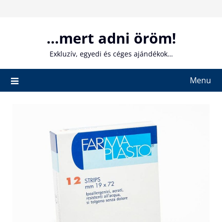
Skip
to
content
…mert adni öröm!
Exkluzív, egyedi és céges ajándékok…
Menu