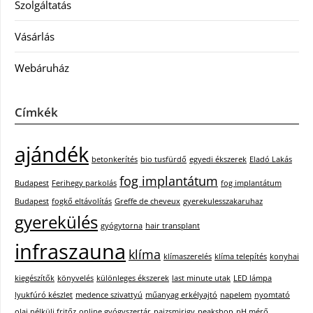
Szolgáltatás
Vásárlás
Webáruház
Címkék
ajándék
betonkerítés
bio tusfürdő
egyedi ékszerek
Eladó Lakás
fog implantátum
Budapest
Ferihegy parkolás
fog implantátum
Budapest
fogkő eltávolítás
Greffe de cheveux
gyerekulesszakaruhaz
gyerekülés
gyógytorna
hair transplant
infraszauna
klíma
klímaszerelés
klíma telepítés
konyhai
kiegészítők
könyvelés
különleges ékszerek
last minute utak
LED lámpa
lyukfúró készlet
medence szivattyú
műanyag erkélyajtó
napelem
nyomtató
olaj nélküli fritőz
online gyógyszertár
pajzsmirigy
peakshop
pH mérő