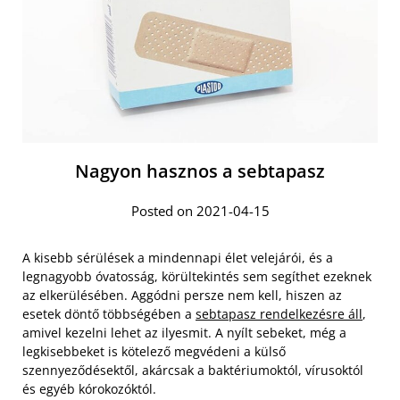
Nagyon hasznos a sebtapasz
Posted on 2021-04-15
A kisebb sérülések a mindennapi élet velejárói, és a
legnagyobb óvatosság, körültekintés sem segíthet ezeknek
az elkerülésében. Aggódni persze nem kell, hiszen az
esetek döntő többségében a
sebtapasz rendelkezésre áll
,
amivel kezelni lehet az ilyesmit. A nyílt sebeket, még a
legkisebbeket is kötelező megvédeni a külső
szennyeződésektől, akárcsak a baktériumoktól, vírusoktól
és egyéb kórokozóktól.