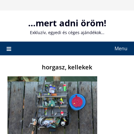
Skip
to
content
…mert adni öröm!
Exkluzív, egyedi és céges ajándékok…
Menu
horgasz, kellekek