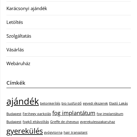
Karácsonyi ajándék
Letöltés
Szolgáltatás
Vásárlás
Webáruház
Címkék
ajándék
betonkerítés
bio tusfürdő
egyedi ékszerek
Eladó Lakás
fog implantátum
Budapest
Ferihegy parkolás
fog implantátum
Budapest
fogkő eltávolítás
Greffe de cheveux
gyerekulesszakaruhaz
gyerekülés
gyógytorna
hair transplant