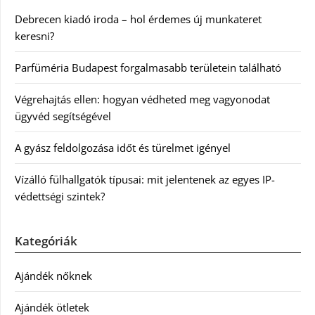
Debrecen kiadó iroda – hol érdemes új munkateret
keresni?
Parfüméria Budapest forgalmasabb területein található
Végrehajtás ellen: hogyan védheted meg vagyonodat
ügyvéd segítségével
A gyász feldolgozása időt és türelmet igényel
Vízálló fülhallgatók típusai: mit jelentenek az egyes IP-
védettségi szintek?
Kategóriák
Ajándék nőknek
Ajándék ötletek