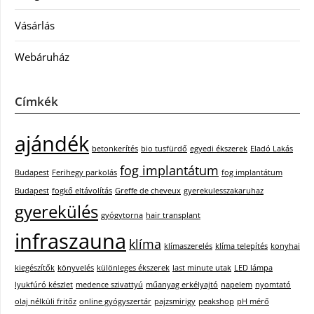
Vásárlás
Webáruház
Címkék
ajándék
betonkerítés
bio tusfürdő
egyedi ékszerek
Eladó Lakás
fog implantátum
Budapest
Ferihegy parkolás
fog implantátum
Budapest
fogkő eltávolítás
Greffe de cheveux
gyerekulesszakaruhaz
gyerekülés
gyógytorna
hair transplant
infraszauna
klíma
klímaszerelés
klíma telepítés
konyhai
kiegészítők
könyvelés
különleges ékszerek
last minute utak
LED lámpa
lyukfúró készlet
medence szivattyú
műanyag erkélyajtó
napelem
nyomtató
olaj nélküli fritőz
online gyógyszertár
pajzsmirigy
peakshop
pH mérő