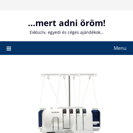
Skip
to
content
…mert adni öröm!
Exkluzív, egyedi és céges ajándékok…
Menu