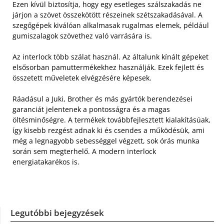
Ezen kívül biztosítja, hogy egy esetleges szálszakadás ne
járjon a szövet összekötött részeinek szétszakadásával. A
szegőgépek kiválóan alkalmasak rugalmas elemek, például
gumiszalagok szövethez való varrására is.
Az interlock több szálat használ. Az általunk kínált gépeket
elsősorban pamuttermékekhez használják. Ezek fejlett és
összetett műveletek elvégzésére képesek.
Ráadásul a Juki, Brother és más gyártók berendezései
garanciát jelentenek a pontosságra és a magas
öltésminőségre. A termékek továbbfejlesztett kialakításúak,
így kisebb rezgést adnak ki és csendes a működésük, ami
még a legnagyobb sebességgel végzett, sok órás munka
során sem megterhelő. A modern interlock
energiatakarékos is.
Legutóbbi bejegyzések