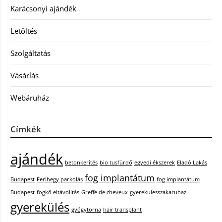
Karácsonyi ajándék
Letöltés
Szolgáltatás
Vásárlás
Webáruház
Címkék
ajándék
betonkerítés
bio tusfürdő
egyedi ékszerek
Eladó Lakás
fog implantátum
Budapest
Ferihegy parkolás
fog implantátum
Budapest
fogkő eltávolítás
Greffe de cheveux
gyerekulesszakaruhaz
gyerekülés
gyógytorna
hair transplant