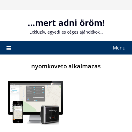
Skip
to
content
…mert adni öröm!
Exkluzív, egyedi és céges ajándékok…
Menu
nyomkoveto alkalmazas