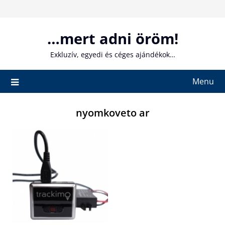
Skip
to
content
…mert adni öröm!
Exkluzív, egyedi és céges ajándékok…
Menu
nyomkoveto ar