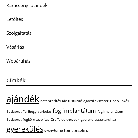
Karácsonyi ajándék
Letöltés
Szolgáltatás
Vásárlás
Webáruház
Címkék
ajándék
betonkerítés
bio tusfürdő
egyedi ékszerek
Eladó Lakás
fog implantátum
Budapest
Ferihegy parkolás
fog implantátum
Budapest
fogkő eltávolítás
Greffe de cheveux
gyerekulesszakaruhaz
gyerekülés
gyógytorna
hair transplant