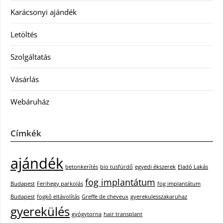
Karácsonyi ajándék
Letöltés
Szolgáltatás
Vásárlás
Webáruház
Címkék
ajándék
betonkerítés
bio tusfürdő
egyedi ékszerek
Eladó Lakás
fog implantátum
Budapest
Ferihegy parkolás
fog implantátum
Budapest
fogkő eltávolítás
Greffe de cheveux
gyerekulesszakaruhaz
gyerekülés
gyógytorna
hair transplant