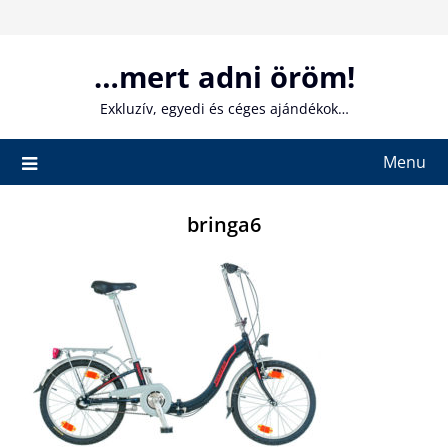
Skip
to
content
…mert adni öröm!
Exkluzív, egyedi és céges ajándékok…
Menu
bringa6