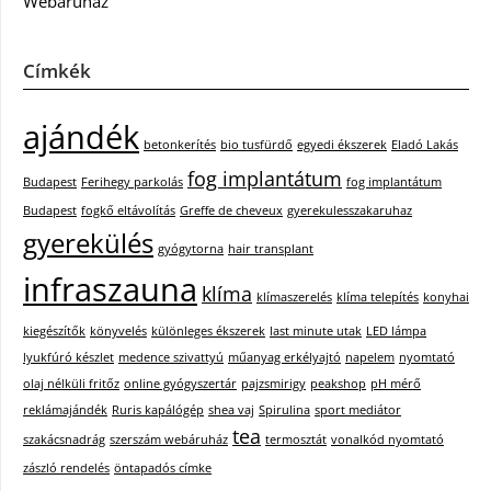
Webáruház
Címkék
ajándék
betonkerítés
bio tusfürdő
egyedi ékszerek
Eladó Lakás
fog implantátum
Budapest
Ferihegy parkolás
fog implantátum
Budapest
fogkő eltávolítás
Greffe de cheveux
gyerekulesszakaruhaz
gyerekülés
gyógytorna
hair transplant
infraszauna
klíma
klímaszerelés
klíma telepítés
konyhai
kiegészítők
könyvelés
különleges ékszerek
last minute utak
LED lámpa
lyukfúró készlet
medence szivattyú
műanyag erkélyajtó
napelem
nyomtató
olaj nélküli fritőz
online gyógyszertár
pajzsmirigy
peakshop
pH mérő
reklámajándék
Ruris kapálógép
shea vaj
Spirulina
sport mediátor
tea
szakácsnadrág
szerszám webáruház
termosztát
vonalkód nyomtató
zászló rendelés
öntapadós címke