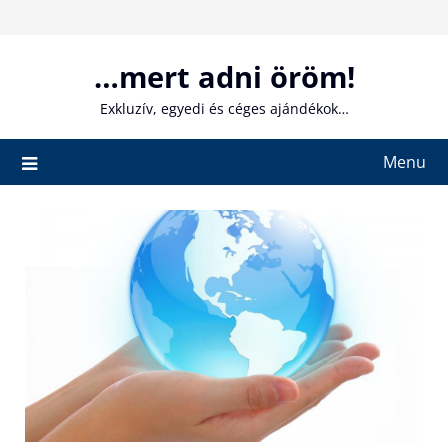
Skip
to
content
…mert adni öröm!
Exkluzív, egyedi és céges ajándékok…
Menu