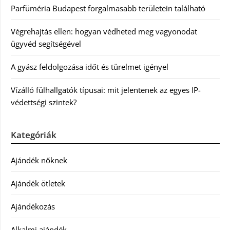
Parfüméria Budapest forgalmasabb területein található
Végrehajtás ellen: hogyan védheted meg vagyonodat
ügyvéd segítségével
A gyász feldolgozása időt és türelmet igényel
Vízálló fülhallgatók típusai: mit jelentenek az egyes IP-
védettségi szintek?
Kategóriák
Ajándék nőknek
Ajándék ötletek
Ajándékozás
Alkalmi ajándék