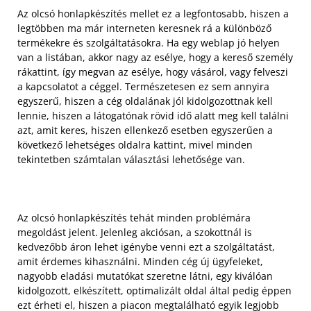
Az olcsó honlapkészítés mellet ez a legfontosabb, hiszen a
legtöbben ma már interneten keresnek rá a különböző
termékekre és szolgáltatásokra. Ha egy weblap jó helyen
van a listában, akkor nagy az esélye, hogy a kereső személy
rákattint, így megvan az esélye, hogy vásárol, vagy felveszi
a kapcsolatot a céggel. Természetesen ez sem annyira
egyszerű, hiszen a cég oldalának jól kidolgozottnak kell
lennie, hiszen a látogatónak rövid idő alatt meg kell találni
azt, amit keres, hiszen ellenkező esetben egyszerűen a
következő lehetséges oldalra kattint, mivel minden
tekintetben számtalan választási lehetősége van.
Az olcsó honlapkészítés tehát minden problémára
megoldást jelent. Jelenleg akciósan, a szokottnál is
kedvezőbb áron lehet igénybe venni ezt a szolgáltatást,
amit érdemes kihasználni. Minden cég új ügyfeleket,
nagyobb eladási mutatókat szeretne látni, egy kiválóan
kidolgozott, elkészített, optimalizált oldal által pedig éppen
ezt érheti el, hiszen a piacon megtalálható egyik legjobb