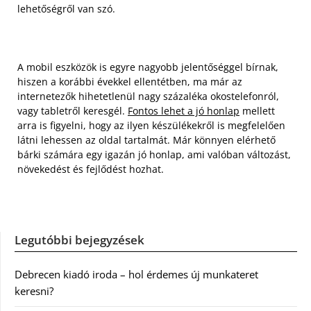
lehetőségről van szó.
A mobil eszközök is egyre nagyobb jelentőséggel bírnak,
hiszen a korábbi évekkel ellentétben, ma már az
internetezők hihetetlenül nagy százaléka okostelefonról,
vagy tabletről keresgél.
Fontos lehet a jó honlap
mellett
arra is figyelni, hogy az ilyen készülékekről is megfelelően
látni lehessen az oldal tartalmát. Már könnyen elérhető
bárki számára egy igazán jó honlap, ami valóban változást,
növekedést és fejlődést hozhat.
Legutóbbi bejegyzések
Debrecen kiadó iroda – hol érdemes új munkateret
keresni?