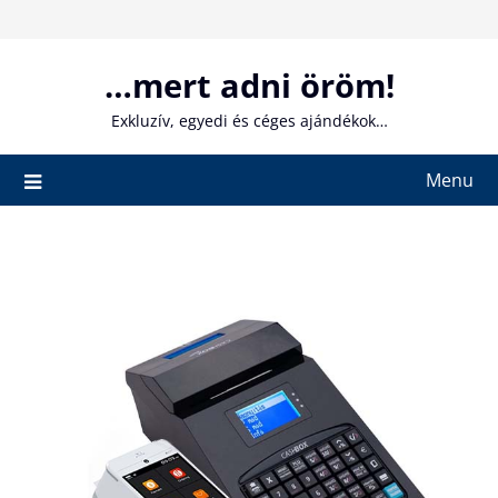
Skip
to
content
…mert adni öröm!
Exkluzív, egyedi és céges ajándékok…
Menu