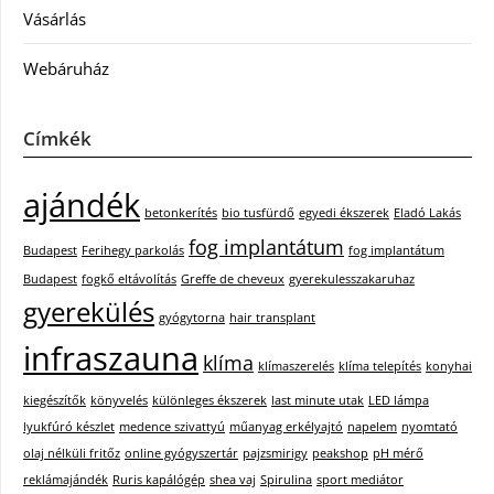
Vásárlás
Webáruház
Címkék
ajándék
betonkerítés
bio tusfürdő
egyedi ékszerek
Eladó Lakás
fog implantátum
Budapest
Ferihegy parkolás
fog implantátum
Budapest
fogkő eltávolítás
Greffe de cheveux
gyerekulesszakaruhaz
gyerekülés
gyógytorna
hair transplant
infraszauna
klíma
klímaszerelés
klíma telepítés
konyhai
kiegészítők
könyvelés
különleges ékszerek
last minute utak
LED lámpa
lyukfúró készlet
medence szivattyú
műanyag erkélyajtó
napelem
nyomtató
olaj nélküli fritőz
online gyógyszertár
pajzsmirigy
peakshop
pH mérő
reklámajándék
Ruris kapálógép
shea vaj
Spirulina
sport mediátor