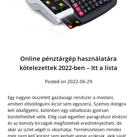
Online pénztárgép használatára
kötelezettek 2022-ben – Itt a lista
Posted on 2022-06-29
Egy nagyon összetett gazdasági rendszer a mostani,
amiben elboldogulni kicsit sem egyszerű. Számos dologra
kell odafigyelni, különben egy vállalkozás gyorsan
büntethetővé válik. Elég csak egyetlen paragrafust elnézni
és az komoly bírságok megfizetését eredményezheti, de
akár az üzlet végét is okozhatja. Természetesen mindez
még nem kell koránt sem kedvét vegye azoknak, akik saját