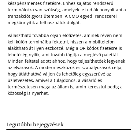
készpénzmentes fizetésre. Ehhez sajátos rendszerű
terminálokra van szükség, amelyek le tudják bonyolítani a
tranzakciót gyors ütemben. A CMO egyedi rendszerei
megkönnyítik a felhasználók dolgát.
Választható továbbá olyan előfizetés, aminek révén nem
kell külön terminálba fektetni, hiszen a mobiltelefon
alakítható át ilyen eszközzé. Még a QR kódos fizetésre is
lehetőség nyílik, ami tovább tágítja a meglévő palettát.
Minden feltétel adott ahhoz, hogy teljesíthetőek legyenek
az elvárások. A modern eszközök és szabályozások célja,
hogy átláthatóvá váljon és lehetőleg egyszerűvé az
üzletvezetés, amivel a tulajdonos, a vásárló és
természetesen maga az állam is, amin keresztül pedig a
közösség is nyerhet.
Legutóbbi bejegyzések