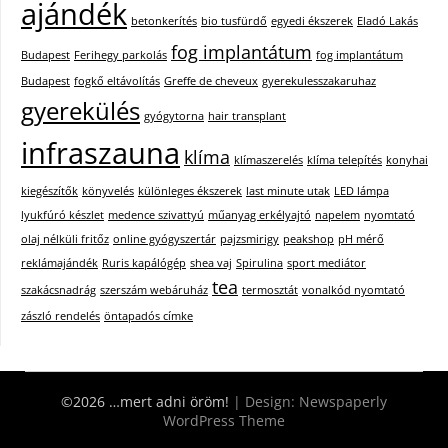
ajándék
betonkerítés
bio tusfürdő
egyedi ékszerek
Eladó Lakás
fog implantátum
Budapest
Ferihegy parkolás
fog implantátum
Budapest
fogkő eltávolítás
Greffe de cheveux
gyerekulesszakaruhaz
gyerekülés
gyógytorna
hair transplant
infraszauna
klíma
klímaszerelés
klíma telepítés
konyhai
kiegészítők
könyvelés
különleges ékszerek
last minute utak
LED lámpa
lyukfúró készlet
medence szivattyú
műanyag erkélyajtó
napelem
nyomtató
olaj nélküli fritőz
online gyógyszertár
pajzsmirigy
peakshop
pH mérő
reklámajándék
Ruris kapálógép
shea vaj
Spirulina
sport mediátor
tea
szakácsnadrág
szerszám webáruház
termosztát
vonalkód nyomtató
zászló rendelés
öntapadós címke
©2026 …mert adni öröm!
| Design:
Newspaperly
WordPress Theme