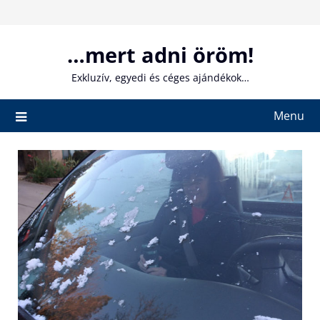
Skip
to
content
…mert adni öröm!
Exkluzív, egyedi és céges ajándékok…
Menu