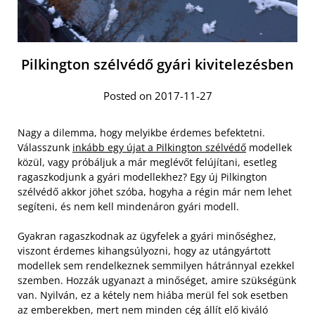
Pilkington szélvédő gyári kivitelezésben
Posted on 2017-11-27
Nagy a dilemma, hogy melyikbe érdemes befektetni.
Válasszunk
inkább egy újat a Pilkington szélvédő
modellek
közül, vagy próbáljuk a már meglévőt felújítani, esetleg
ragaszkodjunk a gyári modellekhez? Egy új Pilkington
szélvédő akkor jöhet szóba, hogyha a régin már nem lehet
segíteni, és nem kell mindenáron gyári modell.
Gyakran ragaszkodnak az ügyfelek a gyári minőséghez,
viszont érdemes kihangsúlyozni, hogy az utángyártott
modellek sem rendelkeznek semmilyen hátránnyal ezekkel
szemben. Hozzák ugyanazt a minőséget, amire szükségünk
van. Nyilván, ez a kétely nem hiába merül fel sok esetben
az emberekben, mert nem minden cég állít elő kiváló