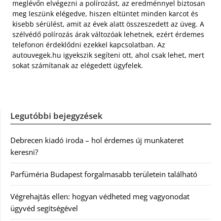
meglévőn elvégezni a polírozást, az eredménnyel biztosan
meg leszünk elégedve, hiszen eltüntet minden karcot és
kisebb sérülést, amit az évek alatt összeszedett az üveg. A
szélvédő polírozás árak változóak lehetnek, ezért érdemes
telefonon érdeklődni ezekkel kapcsolatban. Az
autouvegek.hu igyekszik segíteni ott, ahol csak lehet, mert
sokat számítanak az elégedett ügyfelek.
Legutóbbi bejegyzések
Debrecen kiadó iroda – hol érdemes új munkateret
keresni?
Parfüméria Budapest forgalmasabb területein található
Végrehajtás ellen: hogyan védheted meg vagyonodat
ügyvéd segítségével