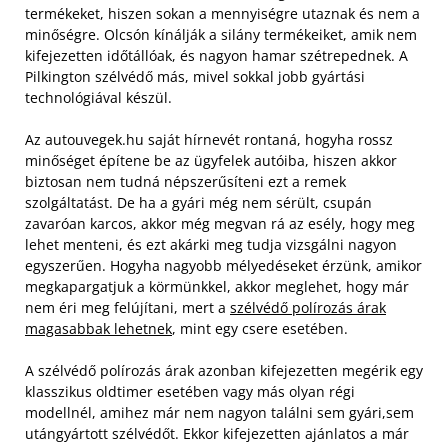
termékeket, hiszen sokan a mennyiségre utaznak és nem a
minőségre. Olcsón kínálják a silány termékeiket, amik nem
kifejezetten időtállóak, és nagyon hamar szétrepednek. A
Pilkington szélvédő más, mivel sokkal jobb gyártási
technológiával készül.
Az autouvegek.hu saját hírnevét rontaná, hogyha rossz
minőséget építene be az ügyfelek autóiba, hiszen akkor
biztosan nem tudná népszerűsíteni ezt a remek
szolgáltatást. De ha a gyári még nem sérült, csupán
zavaróan karcos, akkor még megvan rá az esély, hogy meg
lehet menteni, és ezt akárki meg tudja vizsgálni nagyon
egyszerűen. Hogyha nagyobb mélyedéseket érzünk, amikor
megkapargatjuk a körmünkkel, akkor meglehet, hogy már
nem éri meg felújítani, mert a
szélvédő polírozás árak
magasabbak lehetnek
, mint egy csere esetében.
A szélvédő polírozás árak azonban kifejezetten megérik egy
klasszikus oldtimer esetében vagy más olyan régi
modellnél, amihez már nem nagyon találni sem gyári,sem
utángyártott szélvédőt. Ekkor kifejezetten ajánlatos a már