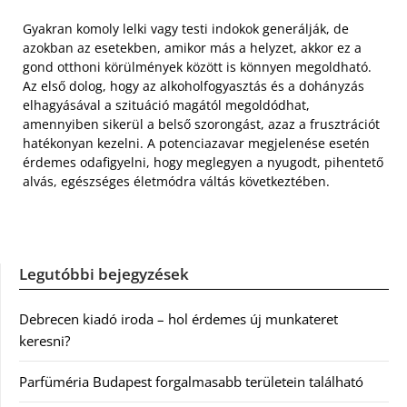
Gyakran komoly lelki vagy testi indokok generálják, de
azokban az esetekben, amikor más a helyzet, akkor ez a
gond otthoni körülmények között is könnyen megoldható.
Az első dolog, hogy az alkoholfogyasztás és a dohányzás
elhagyásával a szituáció magától megoldódhat,
amennyiben sikerül a belső szorongást, azaz a frusztrációt
hatékonyan kezelni. A potenciazavar megjelenése esetén
érdemes odafigyelni, hogy meglegyen a nyugodt, pihentető
alvás, egészséges életmódra váltás következtében.
Legutóbbi bejegyzések
Debrecen kiadó iroda – hol érdemes új munkateret
keresni?
Parfüméria Budapest forgalmasabb területein található