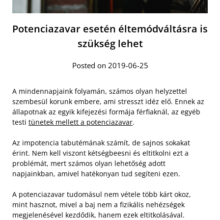
Potenciazavar esetén éltemódváltásra is
szükség lehet
Posted on 2019-06-25
A mindennapjaink folyamán, számos olyan helyzettel
szembesül korunk embere, ami stresszt idéz elő. Ennek az
állapotnak az egyik kifejezési formája férfiaknál, az egyéb
testi
tünetek mellett a potenciazavar
.
Az impotencia tabutémának számít, de sajnos sokakat
érint. Nem kell viszont kétségbeesni és eltitkolni ezt a
problémát, mert számos olyan lehetőség adott
napjainkban, amivel hatékonyan tud segíteni ezen.
A potenciazavar tudomásul nem vétele több kárt okoz,
mint hasznot, mivel a baj nem a fizikális nehézségek
megjelenésével kezdődik, hanem ezek eltitkolásával.