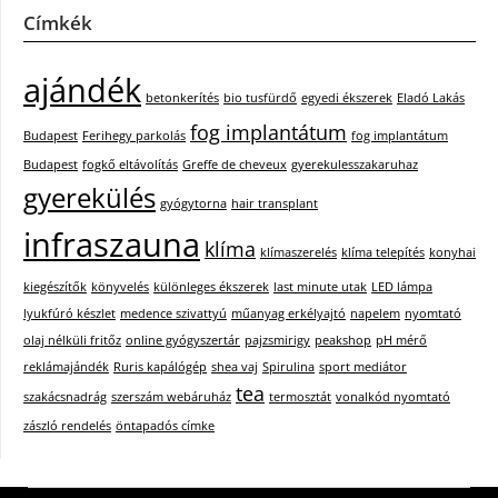
Címkék
ajándék
betonkerítés
bio tusfürdő
egyedi ékszerek
Eladó Lakás
fog implantátum
Budapest
Ferihegy parkolás
fog implantátum
Budapest
fogkő eltávolítás
Greffe de cheveux
gyerekulesszakaruhaz
gyerekülés
gyógytorna
hair transplant
infraszauna
klíma
klímaszerelés
klíma telepítés
konyhai
kiegészítők
könyvelés
különleges ékszerek
last minute utak
LED lámpa
lyukfúró készlet
medence szivattyú
műanyag erkélyajtó
napelem
nyomtató
olaj nélküli fritőz
online gyógyszertár
pajzsmirigy
peakshop
pH mérő
reklámajándék
Ruris kapálógép
shea vaj
Spirulina
sport mediátor
tea
szakácsnadrág
szerszám webáruház
termosztát
vonalkód nyomtató
zászló rendelés
öntapadós címke