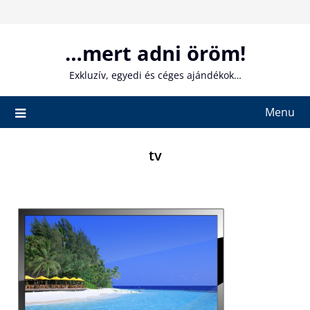
Skip
to
content
…mert adni öröm!
Exkluzív, egyedi és céges ajándékok…
Menu
tv