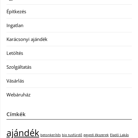
Építkezés
Ingatlan
Karácsonyi ajándék
Letöltés
Szolgáltatás
Vásárlás
Webáruház
Címkék
ajándék
betonkerítés
bio tusfürdő
egyedi ékszerek
Eladó Lakás