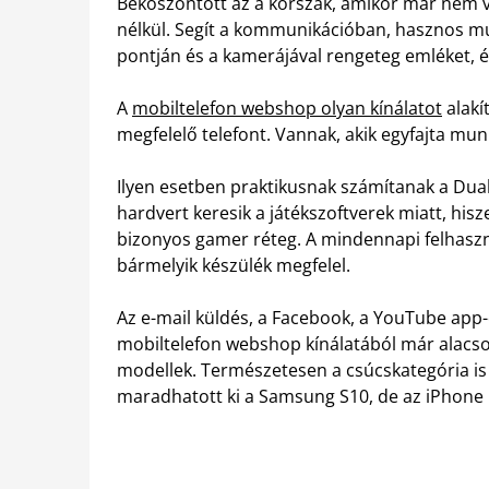
Beköszöntött az a korszak, amikor már nem v
nélkül. Segít a kommunikációban, hasznos mu
pontján és a kamerájával rengeteg emléket, 
A
mobiltelefon webshop olyan kínálatot
alakí
megfelelő telefont. Vannak, akik egyfajta mu
Ilyen esetben praktikusnak számítanak a Dual 
hardvert keresik a játékszoftverek miatt, hisz
bizonyos gamer réteg. A mindennapi felhasz
bármelyik készülék megfelel.
Az e-mail küldés, a Facebook, a YouTube app-
mobiltelefon webshop kínálatából már alacs
modellek. Természetesen a csúcskategória is
maradhatott ki a Samsung S10, de az iPhone