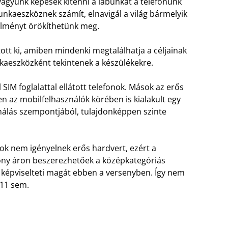
agyunk képesek kitenni a lábunkat a telefonunk
nkaeszköznek számít, elnavigál a világ bármelyik
élményt örökíthetünk meg.
tott ki, amiben mindenki megtalálhatja a céljainak
nkaeszközként tekintenek a készülékekre.
SIM foglalattal ellátott telefonok. Mások az erős
en az mobilfelhasználók körében is kialakult egy
nálás szempontjából, tulajdonképpen szinte
ok nem igényelnek erős hardvert, ezért a
ony áron beszerezhetőek a középkategóriás
 képviselteti magát ebben a versenyben. Így nem
 11 sem.