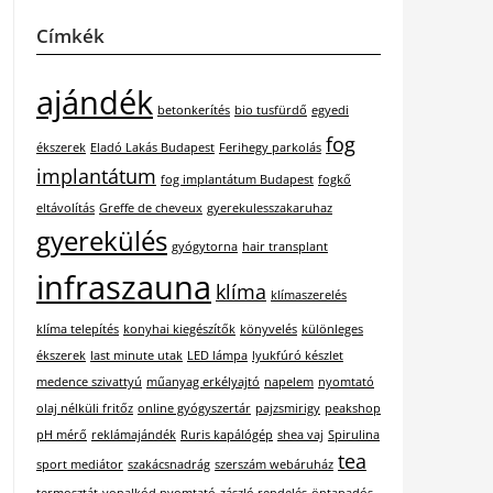
Címkék
ajándék
betonkerítés
bio tusfürdő
egyedi
fog
ékszerek
Eladó Lakás Budapest
Ferihegy parkolás
implantátum
fog implantátum Budapest
fogkő
eltávolítás
Greffe de cheveux
gyerekulesszakaruhaz
gyerekülés
gyógytorna
hair transplant
infraszauna
klíma
klímaszerelés
klíma telepítés
konyhai kiegészítők
könyvelés
különleges
ékszerek
last minute utak
LED lámpa
lyukfúró készlet
medence szivattyú
műanyag erkélyajtó
napelem
nyomtató
olaj nélküli fritőz
online gyógyszertár
pajzsmirigy
peakshop
pH mérő
reklámajándék
Ruris kapálógép
shea vaj
Spirulina
tea
sport mediátor
szakácsnadrág
szerszám webáruház