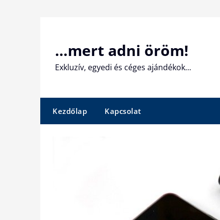
Skip
to
content
…mert adni öröm!
Exkluzív, egyedi és céges ajándékok…
Kezdőlap
Kapcsolat