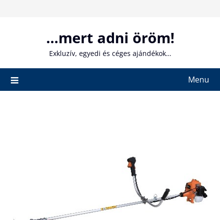
Skip
to
content
…mert adni öröm!
Exkluzív, egyedi és céges ajándékok…
Menu