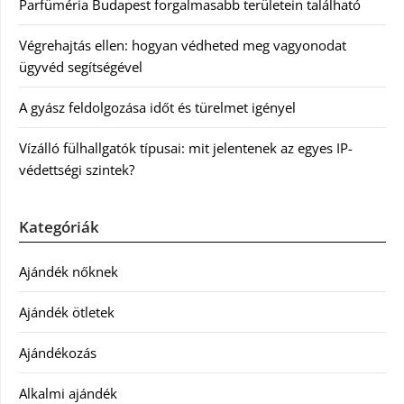
Parfüméria Budapest forgalmasabb területein található
Végrehajtás ellen: hogyan védheted meg vagyonodat
ügyvéd segítségével
A gyász feldolgozása időt és türelmet igényel
Vízálló fülhallgatók típusai: mit jelentenek az egyes IP-
védettségi szintek?
Kategóriák
Ajándék nőknek
Ajándék ötletek
Ajándékozás
Alkalmi ajándék