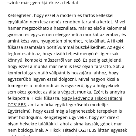
szinte már gyerekjáték ez a feladat.
Kétségtelen, hogy ezzel a modern és tartós kellékkel
egyáltalán nem lesz nehéz rendben tartani a kertet. Mivel
hamar megszokható a használata, már az első alkalommal
gyorsan és egyszerűen elvégezheti a munkát az ember, és
amint kész van, nyugodtan pihenhet, relaxálhat. A Hikoki
fűkasza számtalan pozitívummal büszkélkedhet. Az egyik
legfontosabb az, hogy kiváló teljesítményű és igencsak
könnyű, kompakt műszerről van szó. Ez pedig azt jelenti,
hogy ezzel a munka már nem is lesz olyan fárasztó. Sőt, a
komfortot garantáló vállpánt is hozzájárul ahhoz, hogy
egyszerűbb legyen ezzel dolgozni.
Mivel nagyon kicsi a
tömege és a motorindítás is egyszerű, így a hölgyeknek
sem okoz gondot az általa végzett munka. Ezért is annyira
felkapott a Hikoki fűkasza.
Nagy kedvenc a Hikoki Hitachi
CG31EBS
, ami a márka egyik legerősebb modellje.
Egyértelmű, hogy ezzel még a legnehezebb terepeken is
lehet boldogulni. Rengetegen úgy vélik, hogy ezt direkt
olyan helyekre találták ki, ahol a sima kaszák, gépek már
nem boldogulnak. A Hikoki Hitachi CG31EBS láttán egyesek