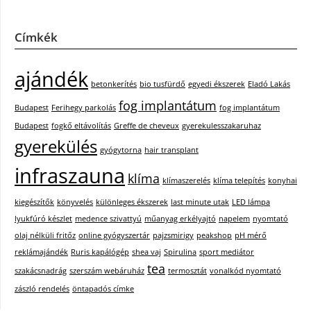
Címkék
ajándék
betonkerítés
bio tusfürdő
egyedi ékszerek
Eladó Lakás
fog implantátum
Budapest
Ferihegy parkolás
fog implantátum
Budapest
fogkő eltávolítás
Greffe de cheveux
gyerekulesszakaruhaz
gyerekülés
gyógytorna
hair transplant
infraszauna
klíma
klímaszerelés
klíma telepítés
konyhai
kiegészítők
könyvelés
különleges ékszerek
last minute utak
LED lámpa
lyukfúró készlet
medence szivattyú
műanyag erkélyajtó
napelem
nyomtató
olaj nélküli fritőz
online gyógyszertár
pajzsmirigy
peakshop
pH mérő
reklámajándék
Ruris kapálógép
shea vaj
Spirulina
sport mediátor
tea
szakácsnadrág
szerszám webáruház
termosztát
vonalkód nyomtató
zászló rendelés
öntapadós címke