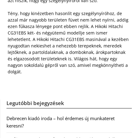
azt hiszik, hogy egy szegélynyíróról van szó.
Tény, hogy kinézetben hasonlít egy szegélynyíróhoz, de
azzal már nagyobb területen füvet nem lehet nyírni, addig
ezen fűkasza lényege pont ebben rejlik. A Hikoki Hitachi
CG31EBS két- és négyütemű modellje sem ismer
lehetetlent. A Hikoki Hitachi CG31EBS masinával a kezében
nyugodtan nekieshet a nehezebb terepeknek, meredek
lejtőknek, a partoldalaknak, a domboknak, árokpartoknak
és elgazosodott területeknek is. Világos hát, hogy egy
nagyon sokoldalú gépről van szó, amivel megkönnyítheti a
dolgát.
Legutóbbi bejegyzések
Debrecen kiadó iroda – hol érdemes új munkateret
keresni?