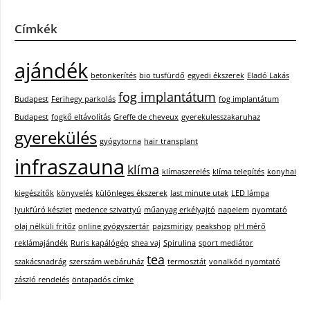
Címkék
ajándék
betonkerítés
bio tusfürdő
egyedi ékszerek
Eladó Lakás
fog implantátum
Budapest
Ferihegy parkolás
fog implantátum
Budapest
fogkő eltávolítás
Greffe de cheveux
gyerekulesszakaruhaz
gyerekülés
gyógytorna
hair transplant
infraszauna
klíma
klímaszerelés
klíma telepítés
konyhai
kiegészítők
könyvelés
különleges ékszerek
last minute utak
LED lámpa
lyukfúró készlet
medence szivattyú
műanyag erkélyajtó
napelem
nyomtató
olaj nélküli fritőz
online gyógyszertár
pajzsmirigy
peakshop
pH mérő
reklámajándék
Ruris kapálógép
shea vaj
Spirulina
sport mediátor
tea
szakácsnadrág
szerszám webáruház
termosztát
vonalkód nyomtató
zászló rendelés
öntapadós címke