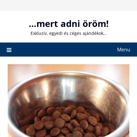
Skip
to
content
…mert adni öröm!
Exkluzív, egyedi és céges ajándékok…
Menu