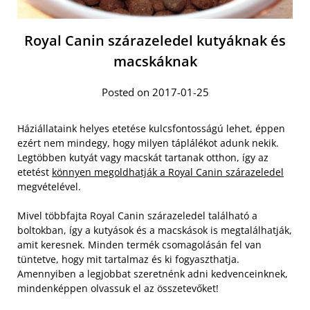
Royal Canin szárazeledel kutyáknak és
macskáknak
Posted on 2017-01-25
Háziállataink helyes etetése kulcsfontosságú lehet, éppen
ezért nem mindegy, hogy milyen táplálékot adunk nekik.
Legtöbben kutyát vagy macskát tartanak otthon, így az
etetést
könnyen megoldhatják a Royal Canin szárazeledel
megvételével.
Mivel többfajta Royal Canin szárazeledel található a
boltokban, így a kutyások és a macskások is megtalálhatják,
amit keresnek. Minden termék csomagolásán fel van
tüntetve, hogy mit tartalmaz és ki fogyaszthatja.
Amennyiben a legjobbat szeretnénk adni kedvenceinknek,
mindenképpen olvassuk el az összetevőket!