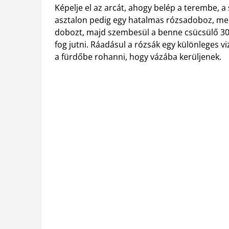
Képelje el az arcát, ahogy belép a terembe, a
asztalon pedig egy hatalmas rózsadoboz, mellet
dobozt, majd szembesül a benne csücsülő 30 
fog jutni. Ráadásul a rózsák egy különleges vi
a fürdőbe rohanni, hogy vázába kerüljenek.