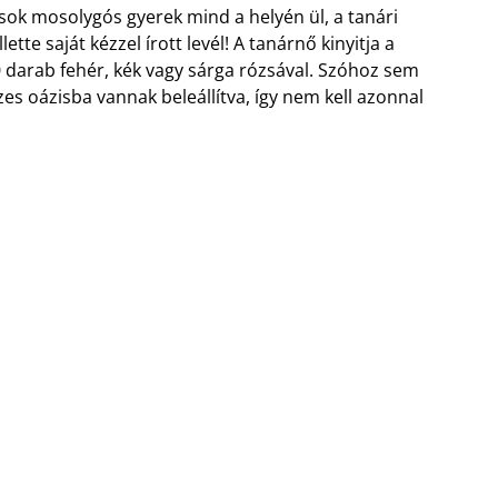
 sok mosolygós gyerek mind a helyén ül, a tanári
te saját kézzel írott levél! A tanárnő kinyitja a
darab fehér, kék vagy sárga rózsával. Szóhoz sem
zes oázisba vannak beleállítva, így nem kell azonnal