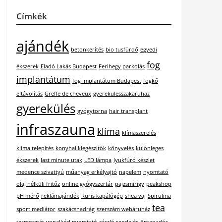
Címkék
ajándék
betonkerítés
bio tusfürdő
egyedi
fog
ékszerek
Eladó Lakás Budapest
Ferihegy parkolás
implantátum
fog implantátum Budapest
fogkő
eltávolítás
Greffe de cheveux
gyerekulesszakaruhaz
gyerekülés
gyógytorna
hair transplant
infraszauna
klíma
klímaszerelés
klíma telepítés
konyhai kiegészítők
könyvelés
különleges
ékszerek
last minute utak
LED lámpa
lyukfúró készlet
medence szivattyú
műanyag erkélyajtó
napelem
nyomtató
olaj nélküli fritőz
online gyógyszertár
pajzsmirigy
peakshop
pH mérő
reklámajándék
Ruris kapálógép
shea vaj
Spirulina
tea
sport mediátor
szakácsnadrág
szerszám webáruház