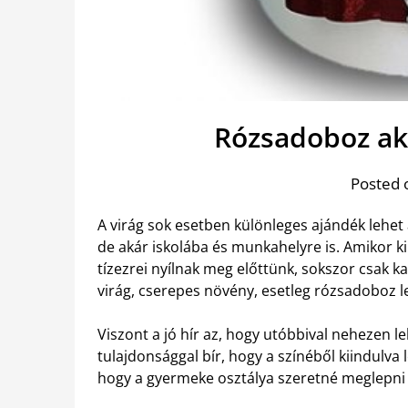
Rózsadoboz ak
Posted 
A virág sok esetben különleges ajándék lehet
de akár iskolába és munkahelyre is. Amikor ki
tízezrei nyílnak meg előttünk, sokszor csak k
virág, cserepes növény, esetleg rózsadoboz le
Viszont a jó hír az, hogy utóbbival nehezen l
tulajdonsággal bír, hogy a színéből kiindulva
hogy a gyermeke osztálya szeretné meglepni 