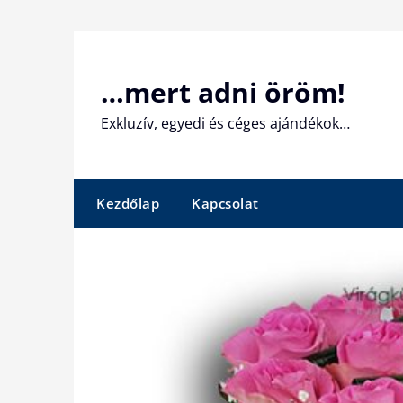
Skip
to
content
…mert adni öröm!
Exkluzív, egyedi és céges ajándékok…
Kezdőlap
Kapcsolat