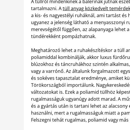
A tüllről mindenkinek a balerinák jutnak eszéb
tartalmazni. A
tüll anyag közkedvelt temérde
a kis- és nagyestélyi ruháknál, ami tartást é
ugyanez a jelenség látható a menyasszonyi ru
merevségétől függően, az alapanyaga lehet a
tündérekként pompázhatnak.
Meghatározó lehet a ruhakészítéskor a tüll a
poliamiddal kombinálják, akkor luxus fürdőruh
blúzokhoz és táncruhákhoz szintén alkalmas,
vagy a varrónő. Az általunk forgalmazott egy
és sokéves tapasztalat eredménye, amiket kü
Törökországból importálunk. Nagykereskedés
változatokat is.
Ezek a poliamid tüllhöz képe
rugalmasságuk ugyanúgy adott marad. A műs
és a gyártás után is tartani lehet az alacsony
használni, mert a rugalmasságuk miatt a pa
Felszegni tehát rugalmas, poliamid vagy más