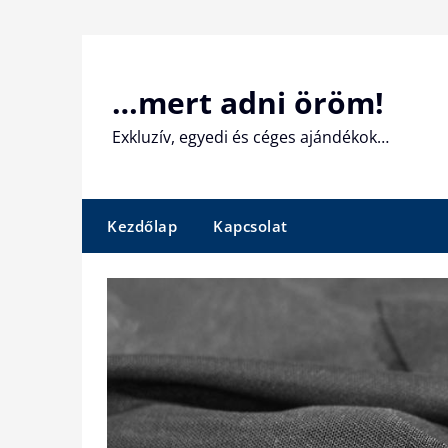
Skip
to
content
…mert adni öröm!
Exkluzív, egyedi és céges ajándékok…
Kezdőlap
Kapcsolat