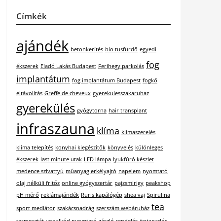
Címkék
ajándék
betonkerítés
bio tusfürdő
egyedi
fog
ékszerek
Eladó Lakás Budapest
Ferihegy parkolás
implantátum
fog implantátum Budapest
fogkő
eltávolítás
Greffe de cheveux
gyerekulesszakaruhaz
gyerekülés
gyógytorna
hair transplant
infraszauna
klíma
klímaszerelés
klíma telepítés
konyhai kiegészítők
könyvelés
különleges
ékszerek
last minute utak
LED lámpa
lyukfúró készlet
medence szivattyú
műanyag erkélyajtó
napelem
nyomtató
olaj nélküli fritőz
online gyógyszertár
pajzsmirigy
peakshop
pH mérő
reklámajándék
Ruris kapálógép
shea vaj
Spirulina
tea
sport mediátor
szakácsnadrág
szerszám webáruház