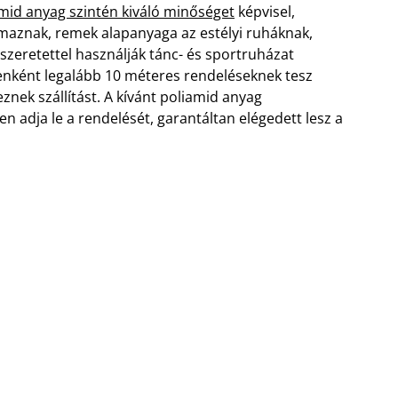
mid anyag szintén kiváló minőséget
képvisel,
rmaznak, remek alapanyaga az estélyi ruháknak,
szeretettel használják tánc- és sportruházat
lenként legalább 10 méteres rendeléseknek tesz
znek szállítást. A kívánt poliamid anyag
en adja le a rendelését, garantáltan elégedett lesz a