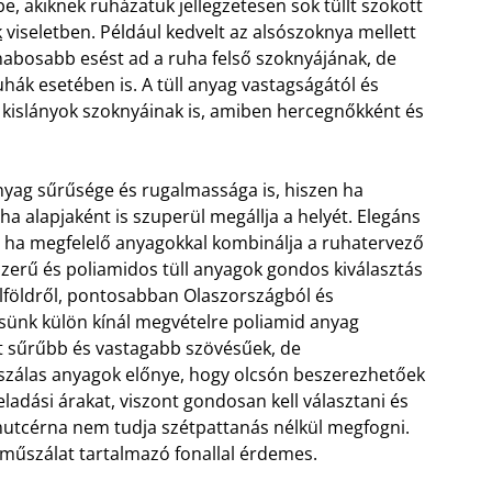
e, akiknek ruházatuk jellegzetesen sok tüllt szokott
k
viseletben. Például kedvelt az alsószoknya mellett
s habosabb esést ad a ruha felső szoknyájának, de
hák esetében is. A tüll anyag vastagságától és
 kislányok szoknyáinak is, amiben hercegnőkként és
nyag sűrűsége és rugalmassága is, hiszen ha
a alapjaként is szuperül megállja a helyét. Elegáns
 ha megfelelő anyagokkal kombinálja a ruhatervező
szerű és poliamidos tüll anyagok gondos kiválasztás
lföldről, pontosabban Olaszországból és
ünk külön kínál megvételre poliamid anyag
st sűrűbb és vastagabb szövésűek, de
zálas anyagok előnye, hogy olcsón beszerezhetőek
 eladási árakat, viszont gondosan kell választani és
mutcérna nem tudja szétpattanás nélkül megfogni.
 műszálat tartalmazó fonallal érdemes.