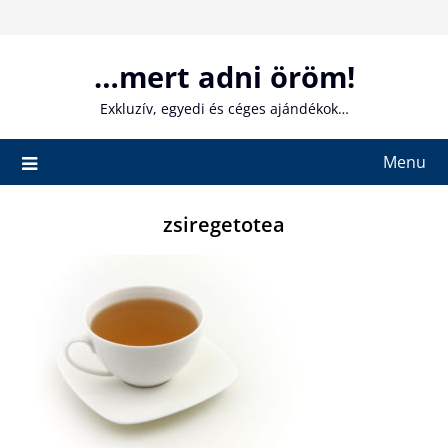
Skip
to
content
…mert adni öröm!
Exkluzív, egyedi és céges ajándékok…
Menu
zsiregetotea