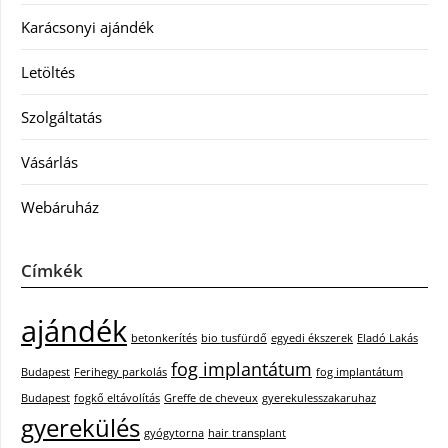
Karácsonyi ajándék
Letöltés
Szolgáltatás
Vásárlás
Webáruház
Címkék
ajándék
betonkerítés
bio tusfürdő
egyedi ékszerek
Eladó Lakás
fog implantátum
Budapest
Ferihegy parkolás
fog implantátum
Budapest
fogkő eltávolítás
Greffe de cheveux
gyerekulesszakaruhaz
gyerekülés
gyógytorna
hair transplant