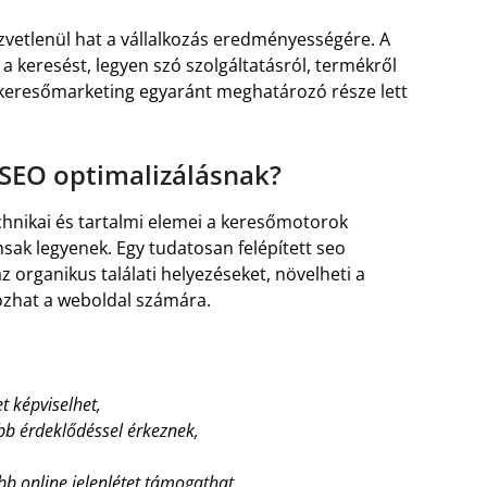
zvetlenül hat a vállalkozás eredményességére. A
a keresést, legyen szó szolgáltatásról, termékről
a keresőmarketing egyaránt meghatározó része lett
a SEO optimalizálásnak?
chnikai és tartalmi elemei a keresőmotorok
sak legyenek. Egy tudatosan felépített seo
 organikus találati helyezéseket, növelheti a
ozhat a weboldal számára.
t képviselhet,
bb érdeklődéssel érkeznek,
b online jelenlétet támogathat.