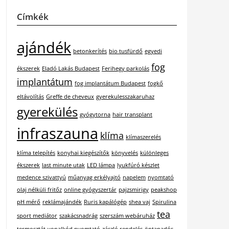
Címkék
ajándék
betonkerítés
bio tusfürdő
egyedi
fog
ékszerek
Eladó Lakás Budapest
Ferihegy parkolás
implantátum
fog implantátum Budapest
fogkő
eltávolítás
Greffe de cheveux
gyerekulesszakaruhaz
gyerekülés
gyógytorna
hair transplant
infraszauna
klíma
klímaszerelés
klíma telepítés
konyhai kiegészítők
könyvelés
különleges
ékszerek
last minute utak
LED lámpa
lyukfúró készlet
medence szivattyú
műanyag erkélyajtó
napelem
nyomtató
olaj nélküli fritőz
online gyógyszertár
pajzsmirigy
peakshop
pH mérő
reklámajándék
Ruris kapálógép
shea vaj
Spirulina
tea
sport mediátor
szakácsnadrág
szerszám webáruház