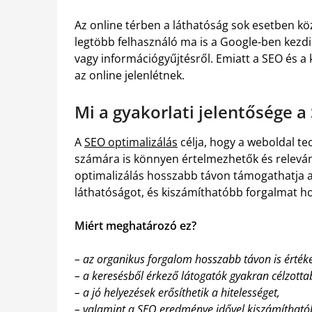
Az online térben a láthatóság sok esetben kö
legtöbb felhasználó ma is a Google-ben kezdi 
vagy információgyűjtésről. Emiatt a SEO és 
az online jelenlétnek.
Mi a gyakorlati jelentősége 
A
SEO optimalizálás
célja, hogy a weboldal te
számára is könnyen értelmezhetők és releván
optimalizálás hosszabb távon támogathatja az
láthatóságot, és kiszámíthatóbb forgalmat h
Miért meghatározó ez?
– az organikus forgalom hosszabb távon is értéke
– a keresésből érkező látogatók gyakran célzotta
– a jó helyezések erősíthetik a hitelességet,
– valamint a SEO eredménye idővel kiszámíthatób