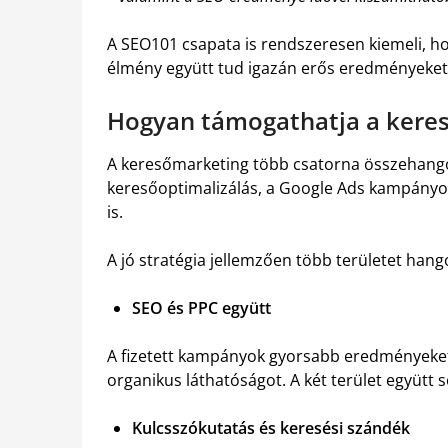
A SEO101 csapata is rendszeresen kiemeli, hog
élmény együtt tud igazán erős eredményeket
Hogyan támogathatja a kere
A keresőmarketing több csatorna összehango
keresőoptimalizálás, a Google Ads kampányok
is.
A jó stratégia jellemzően több területet hang
SEO és PPC együtt
A fizetett kampányok gyorsabb eredményeket
organikus láthatóságot. A két terület együtt 
Kulcsszókutatás és keresési szándék