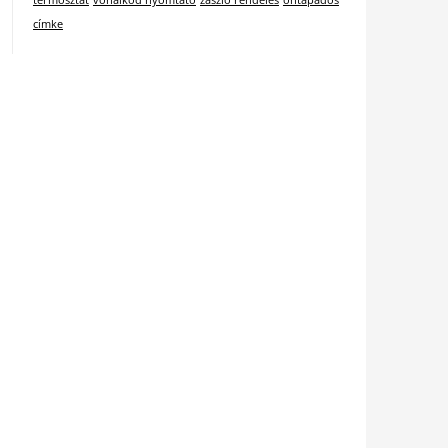
termosztát
vonalkód nyomtató
zászló rendelés
öntapadós
címke