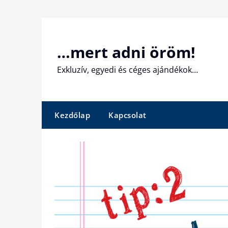
Skip
to
content
…mert adni öröm!
Exkluzív, egyedi és céges ajándékok…
Kezdőlap
Kapcsolat