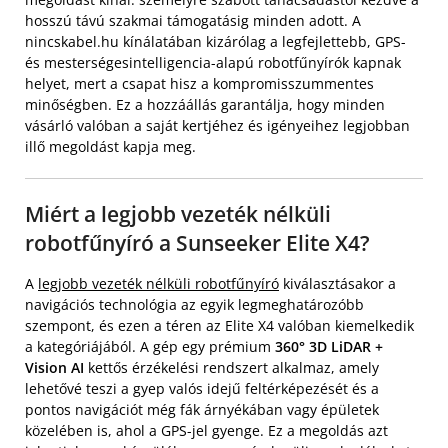
hosszú távú szakmai támogatásig minden adott. A
nincskabel.hu kínálatában kizárólag a legfejlettebb, GPS-
és mesterségesintelligencia-alapú robotfűnyírók kapnak
helyet, mert a csapat hisz a kompromisszummentes
minőségben. Ez a hozzáállás garantálja, hogy minden
vásárló valóban a saját kertjéhez és igényeihez legjobban
illő megoldást kapja meg.
Miért a legjobb vezeték nélküli
robotfűnyíró a Sunseeker Elite X4?
A
legjobb vezeték nélküli robotfűnyíró
kiválasztásakor a
navigációs technológia az egyik legmeghatározóbb
szempont, és ezen a téren az Elite X4 valóban kiemelkedik
a kategóriájából. A gép egy prémium
360° 3D LiDAR +
Vision AI
kettős érzékelési rendszert alkalmaz, amely
lehetővé teszi a gyep valós idejű feltérképezését és a
pontos navigációt még fák árnyékában vagy épületek
közelében is, ahol a GPS-jel gyenge. Ez a megoldás azt