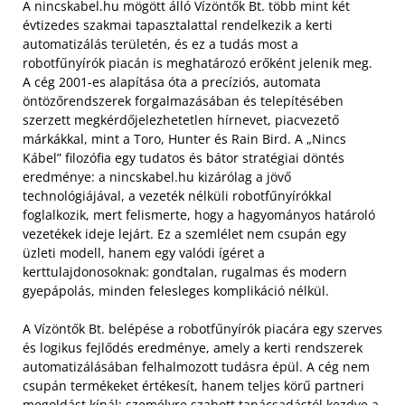
A nincskabel.hu mögött álló Vízöntők Bt. több mint két
évtizedes szakmai tapasztalattal rendelkezik a kerti
automatizálás területén, és ez a tudás most a
robotfűnyírók piacán is meghatározó erőként jelenik meg.
A cég 2001-es alapítása óta a precíziós, automata
öntözőrendszerek forgalmazásában és telepítésében
szerzett megkérdőjelezhetetlen hírnevet, piacvezető
márkákkal, mint a Toro, Hunter és Rain Bird. A „Nincs
Kábel” filozófia egy tudatos és bátor stratégiai döntés
eredménye: a nincskabel.hu kizárólag a jövő
technológiájával, a vezeték nélküli robotfűnyírókkal
foglalkozik, mert felismerte, hogy a hagyományos határoló
vezetékek ideje lejárt. Ez a szemlélet nem csupán egy
üzleti modell, hanem egy valódi ígéret a
kerttulajdonosoknak: gondtalan, rugalmas és modern
gyepápolás, minden felesleges komplikáció nélkül.
A Vízöntők Bt. belépése a robotfűnyírók piacára egy szerves
és logikus fejlődés eredménye, amely a kerti rendszerek
automatizálásában felhalmozott tudásra épül. A cég nem
csupán termékeket értékesít, hanem teljes körű partneri
megoldást kínál: személyre szabott tanácsadástól kezdve a