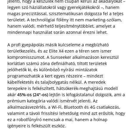
jelenti, hogy a készülék nem csupán kerüli az akadályokat –
legyen szó háziállatokról vagy gyerekjátékokról –, hanem
magas precizitással, szisztematikusan dolgozza fel a teljes
területet. A technológiai fölény itt nem marketing-szólam,
hanem valódi, mérhető teljesítménytöbblet, amelyet a
mindennapi használat során azonnal érezni lehet.
A profi gyepápolás másik kulcseleme a megbízható
területkezelés, és az Elite X4 ezen a téren sem ismer
kompromisszumot. A Sunseeker alkalmazáson keresztül
korlátlan számú zóna definiálható, tiltott területek
jelölhetők ki, és különböző nyírási mintázatok
programozhatók a kert egyes részeire – mindezt
kábelfektetés és talajbolygatás nélkül. A meredek
terepekre is felkészített, hátsókerék-meghajtású modell
akár
45%-os (24°-os)
lejtőn is kifogástalanul dolgozik, ami a
prémium kategória valódi ismérvét jelenti. Az
alkalmazásvezérlés, a Wi-Fi, Bluetooth és 4G csatlakozás,
valamint a távoli frissítési lehetőség mind azt erősítik, hogy
ez a robotfűnyíró nemcsak a mai, hanem a holnap
igényeire is felkészült eszköz.