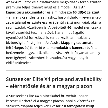
Az akkumulátor és a csatlakozási megoldások terén szintén
prémium teljesítményt nyújt ez a modell. Az
5 Ah
kapacitású akkumulátor
és a mindössze
60 dB(A) zajszint
– ami egy csendes társalgáshoz hasonlítható – révén a gép
zavartalanul és szinte észrevétlenül végzi munkáját, akár a
szomszédok közelében is. A beépített
4G modul
nemcsak a
távoli vezérlést teszi lehetővé, hanem lopásgátló
nyomkövetési funkcióval is rendelkezik, ami exkluzív
biztonsági előnyt jelent. Az
Assist Mapping (automata
feltérképezés)
funkció és a
monokuláris kamera
révén a
beüzemelés egyszerű, alkalmazásvezérelt folyamat, amely
nem igényel szakemberi beavatkozást vagy bonyolult
előkészületeket.
Sunseeker Elite X4 price and availability
– elérhetőség és ár a magyar piacon
A Sunseeker Elite X4 a nincskabel.hu webáruházon
keresztül érhető el a magyar piacon, ahol a Vízöntők Bt.
szakértő csapata teljes körű vásárlási támogatást nyújt