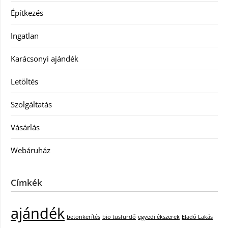
Építkezés
Ingatlan
Karácsonyi ajándék
Letöltés
Szolgáltatás
Vásárlás
Webáruház
Címkék
ajándék
betonkerítés
bio tusfürdő
egyedi ékszerek
Eladó Lakás