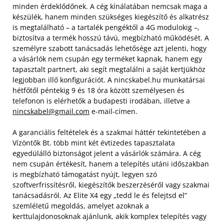
minden érdeklődőnek. A cég kínálatában nemcsak maga a
készülék, hanem minden szükséges kiegészítő és alkatrész
is megtalálható – a tartalék pengéktől a 4G modulokig –,
biztosítva a termék hosszú távú, megbízható működését. A
személyre szabott tanácsadás lehetősége azt jelenti, hogy
a vásárlók nem csupán egy terméket kapnak, hanem egy
tapasztalt partnert, aki segít megtalálni a saját kertjükhöz
legjobban illő konfigurációt. A nincskabel.hu munkatársai
hétfőtől péntekig 9 és 18 óra között személyesen és
telefonon is elérhetők a budapesti irodában, illetve a
nincskabel@gmail.com
e-mail-címen.
A garanciális feltételek és a szakmai háttér tekintetében a
Vízöntők Bt. több mint két évtizedes tapasztalata
egyedülálló biztonságot jelent a vásárlók számára. A cég
nem csupán értékesít, hanem a telepítés utáni időszakban
is megbízható támogatást nyújt, legyen szó
szoftverfrissítésről, kiegészítők beszerzéséről vagy szakmai
tanácsadásról. Az Elite X4 egy „tedd le és felejtsd el”
szemléletű megoldás, amelyet azoknak a
kerttulajdonosoknak ajánlunk, akik komplex telepítés vagy