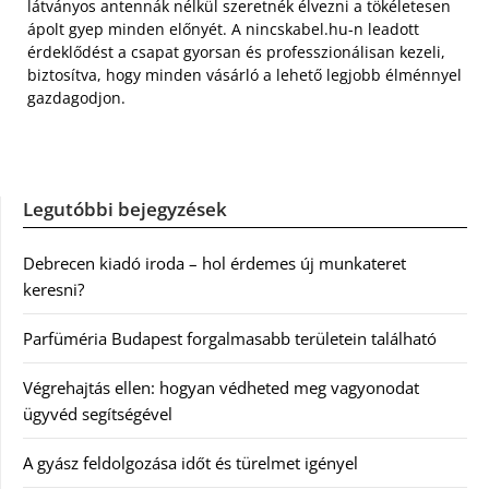
látványos antennák nélkül szeretnék élvezni a tökéletesen
ápolt gyep minden előnyét. A nincskabel.hu-n leadott
érdeklődést a csapat gyorsan és professzionálisan kezeli,
biztosítva, hogy minden vásárló a lehető legjobb élménnyel
gazdagodjon.
Legutóbbi bejegyzések
Debrecen kiadó iroda – hol érdemes új munkateret
keresni?
Parfüméria Budapest forgalmasabb területein található
Végrehajtás ellen: hogyan védheted meg vagyonodat
ügyvéd segítségével
A gyász feldolgozása időt és türelmet igényel