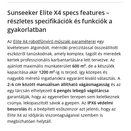
Sunseeker Elite X4 specs features –
részletes specifikációk és funkciók a
gyakorlatban
Az
Elite X4 robotfűnyíró műszaki paraméterei
egy
kivételesen átgondolt, mérnöki precizitással összeállított
eszközről tanúskodnak, amely komplex, tagolt és meredek
kertek professzionális karbantartására lett tervezve. Az
ajánlott maximális munkaterület
600 m²
, de a készülék
kapacitása akár
1200 m²
-ig is terjed, így közepes és
nagyobb méretű ingatlanokra egyaránt kiváló választás. A
2–6 cm között manuálisan állítható vágásmagasság
és az
egy tárcsán elhelyezett
6 pengés lebegő vágótárcsa
garantálják, hogy az egyenetlen terepen sem keletkeznek
csúnya, lekopaszított sávok a gyepen. Az
IPX6 védelmi
besorolás
és a beépített esőszenzor azt jelenti, hogy az
Elite X4 az időjárás viszontagságaival szemben is
megbízhatóan helytáll.