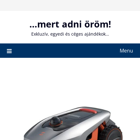
Skip
to
content
…mert adni öröm!
Exkluzív, egyedi és céges ajándékok…
Menu