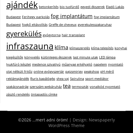
ajándék
betonkerítés
bio tusfürdő
egyedi ékszerek
Eladó Lakás
fog implantátum
Budapest
Ferihegy parkolás
fog implantátum
Budapest
fogkő eltávolítás
Greffe de cheveux
gyerekulesszakaruhaz
gyerekülés
gyógytorna
hair transplant
infraszauna
klíma
klímaszerelés
klíma telepítés
konyhai
kiegészítők
könyvelés
különleges ékszerek
last minute utak
LED lámpa
lyukfúró készlet
medence szivattyú
műanyag erkélyajtó
napelem
nyomtató
olaj nélküli fritőz
online gyógyszertár
pajzsmirigy
peakshop
pH mérő
reklámajándék
Ruris kapálógép
shea vaj
Spirulina
sport mediátor
tea
szakácsnadrág
szerszám webáruház
termosztát
vonalkód nyomtató
zászló rendelés
öntapadós címke
©2026 …mert adni öröm!
| Design:
Newspaperly
WordPress Theme