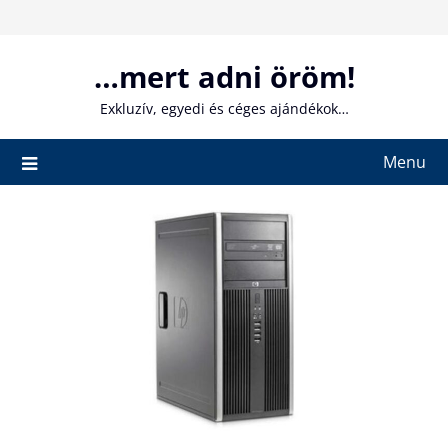
Skip
to
content
…mert adni öröm!
Exkluzív, egyedi és céges ajándékok…
Menu