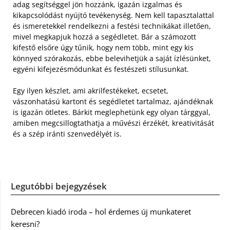
adag segítséggel jön hozzánk, igazán izgalmas és
kikapcsolódást nyújtó tevékenység.
Nem kell tapasztalattal
és ismeretekkel rendelkezni a festési technikákat illetően,
mivel megkapjuk hozzá a segédletet. Bár a számozott
kifestő elsőre úgy tűnik, hogy nem több, mint egy kis
könnyed szórakozás, ebbe belevihetjük a saját ízlésünket,
egyéni kifejezésmódunkat és festészeti stílusunkat.
Egy ilyen készlet, ami akrilfestékeket, ecsetet,
vászonhatású kartont és segédletet tartalmaz, ajándéknak
is igazán ötletes. Bárkit meglephetünk egy olyan tárggyal,
amiben megcsillogtathatja a művészi érzékét, kreativitását
és a szép iránti szenvedélyét is.
Legutóbbi bejegyzések
Debrecen kiadó iroda – hol érdemes új munkateret
keresni?