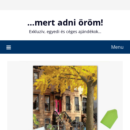
Skip
to
content
…mert adni öröm!
Exkluzív, egyedi és céges ajándékok…
Menu