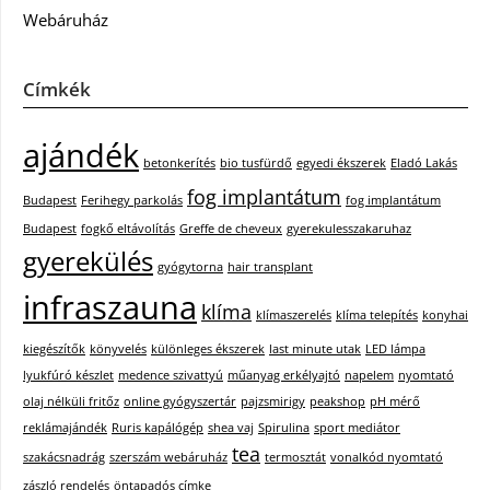
Webáruház
Címkék
ajándék
betonkerítés
bio tusfürdő
egyedi ékszerek
Eladó Lakás
fog implantátum
Budapest
Ferihegy parkolás
fog implantátum
Budapest
fogkő eltávolítás
Greffe de cheveux
gyerekulesszakaruhaz
gyerekülés
gyógytorna
hair transplant
infraszauna
klíma
klímaszerelés
klíma telepítés
konyhai
kiegészítők
könyvelés
különleges ékszerek
last minute utak
LED lámpa
lyukfúró készlet
medence szivattyú
műanyag erkélyajtó
napelem
nyomtató
olaj nélküli fritőz
online gyógyszertár
pajzsmirigy
peakshop
pH mérő
reklámajándék
Ruris kapálógép
shea vaj
Spirulina
sport mediátor
tea
szakácsnadrág
szerszám webáruház
termosztát
vonalkód nyomtató
zászló rendelés
öntapadós címke