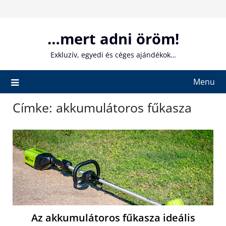
Skip
to
content
…mert adni öröm!
Exkluzív, egyedi és céges ajándékok…
Menu
Címke:
akkumulátoros fűkasza
Az akkumulátoros fűkasza ideális