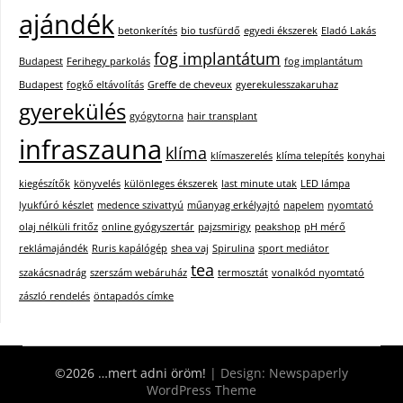
ajándék
betonkerítés
bio tusfürdő
egyedi ékszerek
Eladó Lakás
fog implantátum
Budapest
Ferihegy parkolás
fog implantátum
Budapest
fogkő eltávolítás
Greffe de cheveux
gyerekulesszakaruhaz
gyerekülés
gyógytorna
hair transplant
infraszauna
klíma
klímaszerelés
klíma telepítés
konyhai
kiegészítők
könyvelés
különleges ékszerek
last minute utak
LED lámpa
lyukfúró készlet
medence szivattyú
műanyag erkélyajtó
napelem
nyomtató
olaj nélküli fritőz
online gyógyszertár
pajzsmirigy
peakshop
pH mérő
reklámajándék
Ruris kapálógép
shea vaj
Spirulina
sport mediátor
tea
szakácsnadrág
szerszám webáruház
termosztát
vonalkód nyomtató
zászló rendelés
öntapadós címke
©2026 …mert adni öröm!
| Design:
Newspaperly
WordPress Theme