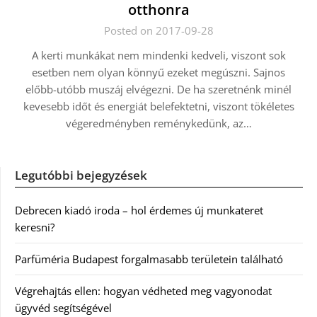
otthonra
Posted on 2017-09-28
A kerti munkákat nem mindenki kedveli, viszont sok
esetben nem olyan könnyű ezeket megúszni. Sajnos
előbb-utóbb muszáj elvégezni. De ha szeretnénk minél
kevesebb időt és energiát belefektetni, viszont tökéletes
végeredményben reménykedünk, az…
Legutóbbi bejegyzések
Debrecen kiadó iroda – hol érdemes új munkateret
keresni?
Parfüméria Budapest forgalmasabb területein található
Végrehajtás ellen: hogyan védheted meg vagyonodat
ügyvéd segítségével