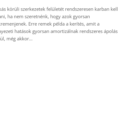
kás körüli szerkezetek felületét rendszeresen karban kell
ani, ha nem szeretnénk, hogy azok gyorsan
remenjenek. Erre remek példa a kerítés, amit a
yezeti hatások gyorsan amortizálnak rendszeres ápolás
kül, még akkor…