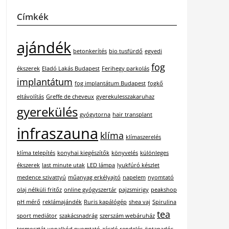
Címkék
ajándék
betonkerítés
bio tusfürdő
egyedi
fog
ékszerek
Eladó Lakás Budapest
Ferihegy parkolás
implantátum
fog implantátum Budapest
fogkő
eltávolítás
Greffe de cheveux
gyerekulesszakaruhaz
gyerekülés
gyógytorna
hair transplant
infraszauna
klíma
klímaszerelés
klíma telepítés
konyhai kiegészítők
könyvelés
különleges
ékszerek
last minute utak
LED lámpa
lyukfúró készlet
medence szivattyú
műanyag erkélyajtó
napelem
nyomtató
olaj nélküli fritőz
online gyógyszertár
pajzsmirigy
peakshop
pH mérő
reklámajándék
Ruris kapálógép
shea vaj
Spirulina
tea
sport mediátor
szakácsnadrág
szerszám webáruház