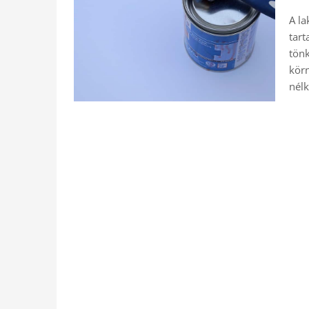
A la
tart
tönk
körn
nél