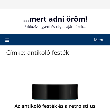
Skip
to
content
…mert adni öröm!
Exkluzív, egyedi és céges ajándékok…
Menu
Címke:
antikoló festék
Az antikoló festék és a retro stílus