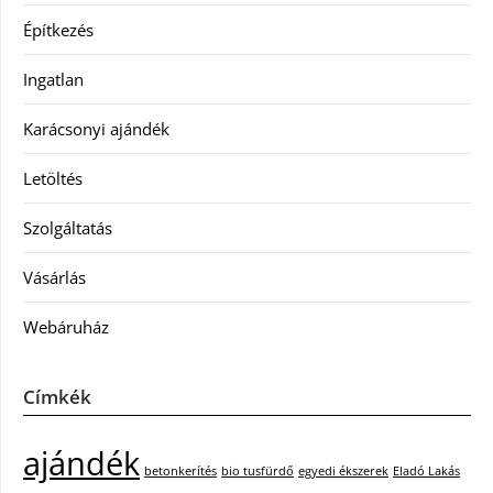
Építkezés
Ingatlan
Karácsonyi ajándék
Letöltés
Szolgáltatás
Vásárlás
Webáruház
Címkék
ajándék
betonkerítés
bio tusfürdő
egyedi ékszerek
Eladó Lakás