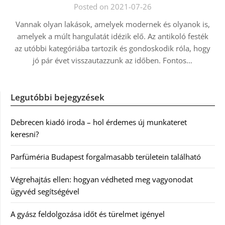
Posted on 2021-07-26
Vannak olyan lakások, amelyek modernek és olyanok is,
amelyek a múlt hangulatát idézik elő. Az antikoló festék
az utóbbi kategóriába tartozik és gondoskodik róla, hogy
jó pár évet visszautazzunk az időben. Fontos…
Legutóbbi bejegyzések
Debrecen kiadó iroda – hol érdemes új munkateret
keresni?
Parfüméria Budapest forgalmasabb területein található
Végrehajtás ellen: hogyan védheted meg vagyonodat
ügyvéd segítségével
A gyász feldolgozása időt és türelmet igényel