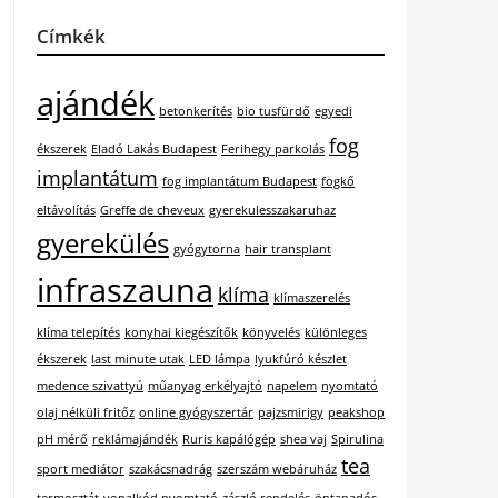
Címkék
ajándék
betonkerítés
bio tusfürdő
egyedi
fog
ékszerek
Eladó Lakás Budapest
Ferihegy parkolás
implantátum
fog implantátum Budapest
fogkő
eltávolítás
Greffe de cheveux
gyerekulesszakaruhaz
gyerekülés
gyógytorna
hair transplant
infraszauna
klíma
klímaszerelés
klíma telepítés
konyhai kiegészítők
könyvelés
különleges
ékszerek
last minute utak
LED lámpa
lyukfúró készlet
medence szivattyú
műanyag erkélyajtó
napelem
nyomtató
olaj nélküli fritőz
online gyógyszertár
pajzsmirigy
peakshop
pH mérő
reklámajándék
Ruris kapálógép
shea vaj
Spirulina
tea
sport mediátor
szakácsnadrág
szerszám webáruház