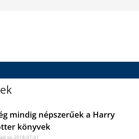
vek
g mindig népszerűek a Harry
tter könyvek
ted on 2018-07-01