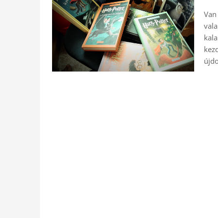
Van 
vala
kala
kezd
újd