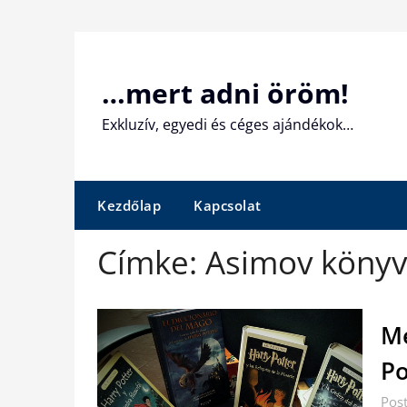
Skip
to
content
…mert adni öröm!
Exkluzív, egyedi és céges ajándékok…
Kezdőlap
Kapcsolat
Címke:
Asimov köny
Mé
Po
Pos