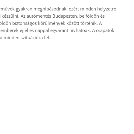
árművek gyakran meghibásodnak, ezért minden helyzetre
elkészülni. Az autómentés Budapesten, belföldön és
öldön biztonságos körülmények között történik. A
emberek éjjel és nappal egyaránt hívhatóak. A csapatok
ai minden szituációra fel…