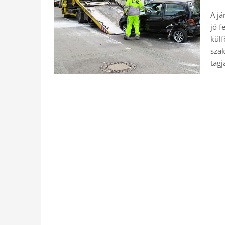
A j
jó f
külf
szak
tagj