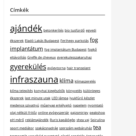
Címkék
ajándék
betonkerítés
bio tusfürdő
egyedi
fog
ékszerek
Eladó Lakás Budapest
Ferihegy parkolás
implantátum
fog implantátum Budapest
fogkő
eltávolítás
Greffe de cheveux
gyerekulesszakaruhaz
gyerekülés
gyógytorna
hair transplant
infraszauna
klíma
klímaszerelés
klíma telepítés
konyhai kiegészítők
könyvelés
különleges
ékszerek
last minute utak
LED lámpa
lyukfúró készlet
medence szivattyú
műanyag erkélyajtó
napelem
nyomtató
olaj nélküli fritőz
online gyógyszertár
pajzsmirigy
peakshop
pH mérő
reklámajándék
Ruris kapálógép
shea vaj
Spirulina
tea
sport mediátor
szakácsnadrág
szerszám webáruház