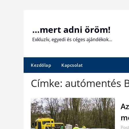
Skip
to
content
…mert adni öröm!
Exkluzív, egyedi és céges ajándékok…
Kezdőlap
Kapcsolat
Címke:
autómentés 
Az
m
Pos