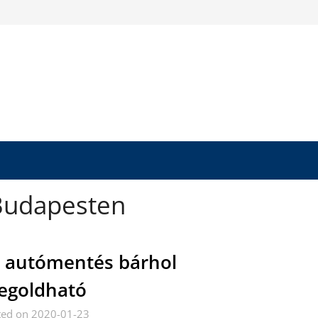
Budapesten
 autómentés bárhol
egoldható
ted on 2020-01-23