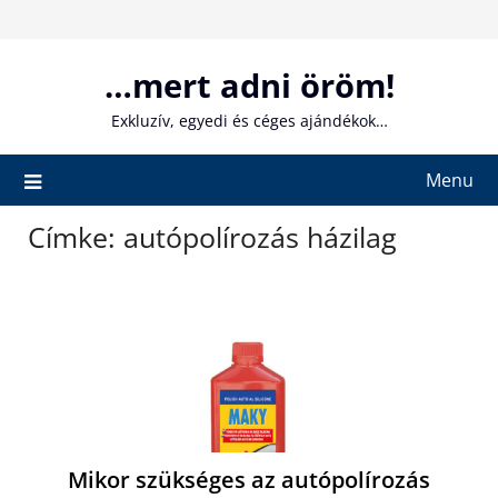
Skip
to
content
…mert adni öröm!
Exkluzív, egyedi és céges ajándékok…
Menu
Címke:
autópolírozás házilag
Mikor szükséges az autópolírozás