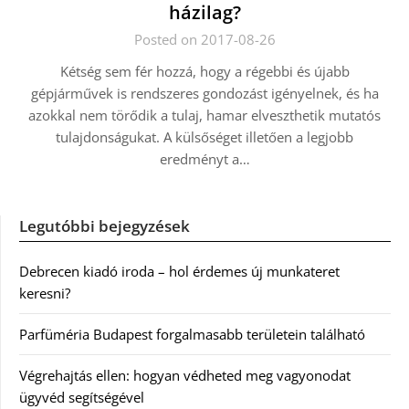
házilag?
Posted on 2017-08-26
Kétség sem fér hozzá, hogy a régebbi és újabb
gépjárművek is rendszeres gondozást igényelnek, és ha
azokkal nem törődik a tulaj, hamar elveszthetik mutatós
tulajdonságukat. A külsőséget illetően a legjobb
eredményt a…
Legutóbbi bejegyzések
Debrecen kiadó iroda – hol érdemes új munkateret
keresni?
Parfüméria Budapest forgalmasabb területein található
Végrehajtás ellen: hogyan védheted meg vagyonodat
ügyvéd segítségével