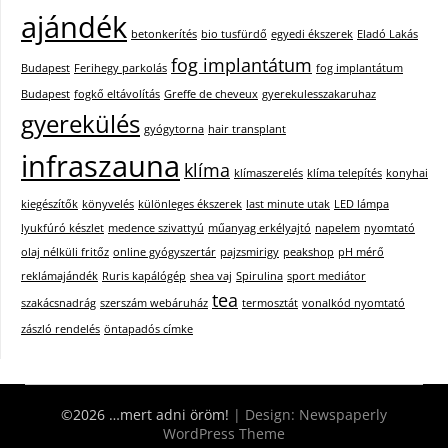
ajándék
betonkerítés
bio tusfürdő
egyedi ékszerek
Eladó Lakás
fog implantátum
Budapest
Ferihegy parkolás
fog implantátum
Budapest
fogkő eltávolítás
Greffe de cheveux
gyerekulesszakaruhaz
gyerekülés
gyógytorna
hair transplant
infraszauna
klíma
klímaszerelés
klíma telepítés
konyhai
kiegészítők
könyvelés
különleges ékszerek
last minute utak
LED lámpa
lyukfúró készlet
medence szivattyú
műanyag erkélyajtó
napelem
nyomtató
olaj nélküli fritőz
online gyógyszertár
pajzsmirigy
peakshop
pH mérő
reklámajándék
Ruris kapálógép
shea vaj
Spirulina
sport mediátor
tea
szakácsnadrág
szerszám webáruház
termosztát
vonalkód nyomtató
zászló rendelés
öntapadós címke
©2026 …mert adni öröm!
| Design:
Newspaperly
WordPress Theme