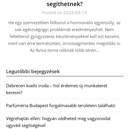
segíthetnek?
Posted on 2023-04-14
Ha egy szervezetben felborul a hormonális egyensúly, az
sok egészségügyi problémát eredményezhet. Nem
feltétlenül gyógyszeres készítményekkel kell ezt kezelni,
mert van erre természetes, orvosságmentes megoldás is.
Az Aviva torna nőknek több téren…
Legutóbbi bejegyzések
Debrecen kiadó iroda – hol érdemes új munkateret
keresni?
Parfüméria Budapest forgalmasabb területein található
Végrehajtás ellen: hogyan védheted meg vagyonodat
ügyvéd segítségével