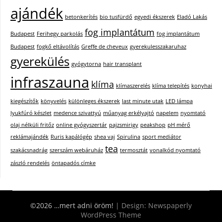
ajándék
betonkerítés
bio tusfürdő
egyedi ékszerek
Eladó Lakás
fog implantátum
Budapest
Ferihegy parkolás
fog implantátum
Budapest
fogkő eltávolítás
Greffe de cheveux
gyerekulesszakaruhaz
gyerekülés
gyógytorna
hair transplant
infraszauna
klíma
klímaszerelés
klíma telepítés
konyhai
kiegészítők
könyvelés
különleges ékszerek
last minute utak
LED lámpa
lyukfúró készlet
medence szivattyú
műanyag erkélyajtó
napelem
nyomtató
olaj nélküli fritőz
online gyógyszertár
pajzsmirigy
peakshop
pH mérő
reklámajándék
Ruris kapálógép
shea vaj
Spirulina
sport mediátor
tea
szakácsnadrág
szerszám webáruház
termosztát
vonalkód nyomtató
zászló rendelés
öntapadós címke
©2026 …mert adni öröm!
| Design:
Newspaperly
WordPress Theme