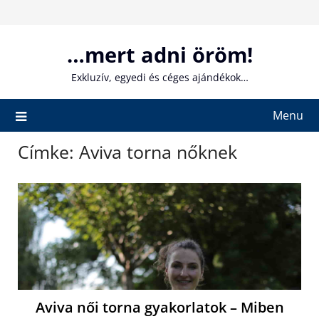
Skip
to
content
…mert adni öröm!
Exkluzív, egyedi és céges ajándékok…
Menu
Címke:
Aviva torna nőknek
Aviva női torna gyakorlatok – Miben