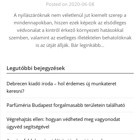
Posted on 2020-06-08
A nyílászáróknak nem véletlenül jut kiemelt szerep a
mindennapokban, hiszen ezek képezik az elsődleges
védvonalat a kintről érkező környezeti hatásokkal
szemben, valamint az esetleges illetéktelen behatolóknak
is az útját állják. Bár leginkább…
Legutóbbi bejegyzések
Debrecen kiadó iroda – hol érdemes új munkateret
keresni?
Parfüméria Budapest forgalmasabb területein található
Végrehajtás ellen: hogyan védheted meg vagyonodat
ügyvéd segítségével