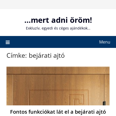
Skip
to
content
…mert adni öröm!
Exkluzív, egyedi és céges ajándékok…
Menu
Címke:
bejárati ajtó
Fontos funkciókat lát el a bejárati ajtó