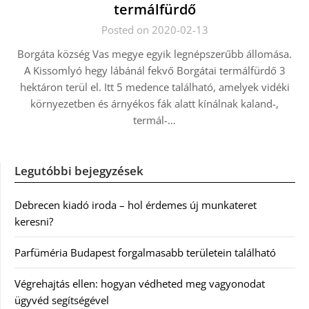
termálfürdő
Posted on 2020-02-13
Borgáta község Vas megye egyik legnépszerűbb állomása.
A Kissomlyó hegy lábánál fekvő Borgátai termálfürdő 3
hektáron terül el. Itt 5 medence található, amelyek vidéki
környezetben és árnyékos fák alatt kínálnak kaland-,
termál-…
Legutóbbi bejegyzések
Debrecen kiadó iroda – hol érdemes új munkateret
keresni?
Parfüméria Budapest forgalmasabb területein található
Végrehajtás ellen: hogyan védheted meg vagyonodat
ügyvéd segítségével