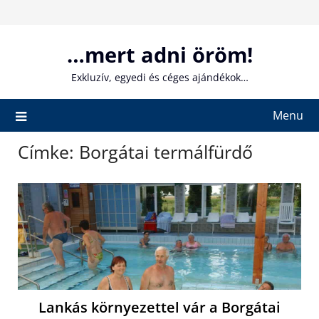
Skip
to
content
…mert adni öröm!
Exkluzív, egyedi és céges ajándékok…
Menu
Címke:
Borgátai termálfürdő
Lankás környezettel vár a Borgátai