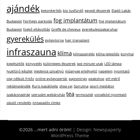
ajándék
betonkerítés
bio tusfürdő
egyedi ékszerek
Eladó Lakás
fog implantátum
Budapest
Ferihegy parkolás
fog implantátum
Budapest
fogkő eltávolítás
Greffe de cheveux
gyerekulesszakaruhaz
gyerekülés
gyógytorna
hair transplant
infraszauna
klíma
klímaszerelés
klíma telepítés
konyhai
kiegészítők
könyvelés
különleges ékszerek
last minute utak
LED lámpa
lyukfúró készlet
medence szivattyú
műanyag erkélyajtó
napelem
nyomtató
olaj nélküli fritőz
online gyógyszertár
pajzsmirigy
peakshop
pH mérő
reklámajándék
Ruris kapálógép
shea vaj
Spirulina
sport mediátor
tea
szakácsnadrág
szerszám webáruház
termosztát
vonalkód nyomtató
zászló rendelés
öntapadós címke
©2026 …mert adni öröm!
| Design:
Newspaperly
WordPress Theme