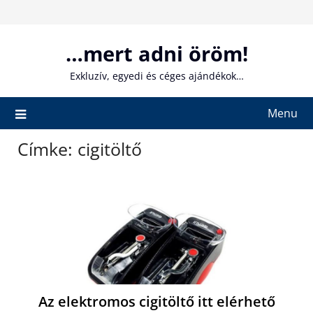
Skip
to
content
…mert adni öröm!
Exkluzív, egyedi és céges ajándékok…
Menu
Címke:
cigitöltő
Az elektromos cigitöltő itt elérhető