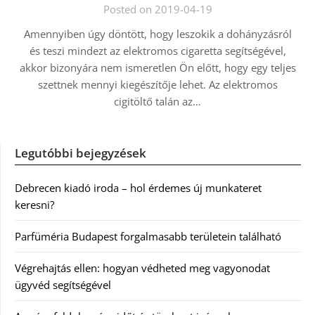
Posted on 2019-04-19
Amennyiben úgy döntött, hogy leszokik a dohányzásról
és teszi mindezt az elektromos cigaretta segítségével,
akkor bizonyára nem ismeretlen Ön előtt, hogy egy teljes
szettnek mennyi kiegészítője lehet. Az elektromos
cigitöltő talán az…
Legutóbbi bejegyzések
Debrecen kiadó iroda – hol érdemes új munkateret
keresni?
Parfüméria Budapest forgalmasabb területein található
Végrehajtás ellen: hogyan védheted meg vagyonodat
ügyvéd segítségével