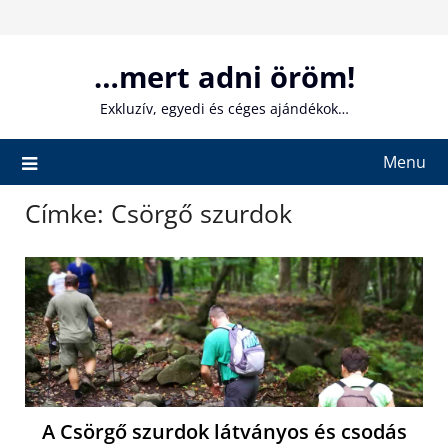
Skip
to
content
…mert adni öröm!
Exkluzív, egyedi és céges ajándékok…
Menu
Címke:
Csörgő szurdok
A Csörgő szurdok látványos és csodás