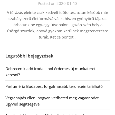
Posted on 2020-01-13
A túrázás eleinte csak kedvelt időtöltés, aztán később már
szabályszerű életformává válik, hiszen gyönyörű tájakat
járhatunk be egy-egy útvonalon. Igazán szép hely a
Csörgő szurdok, ahová gyakran kerülnek megszervezésre
túrák. Két célpontot…
Legutóbbi bejegyzések
Debrecen kiadó iroda – hol érdemes új munkateret
keresni?
Parfüméria Budapest forgalmasabb területein található
Végrehajtás ellen: hogyan védheted meg vagyonodat
ügyvéd segítségével