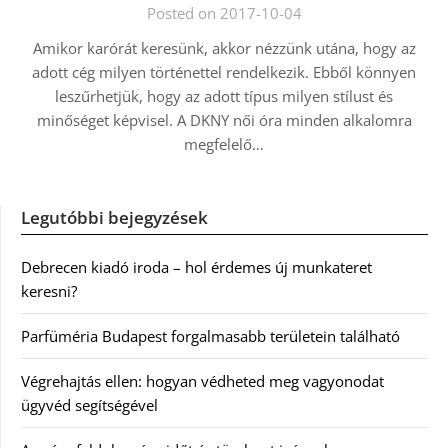
Posted on 2017-10-04
Amikor karórát keresünk, akkor nézzünk utána, hogy az
adott cég milyen történettel rendelkezik. Ebből könnyen
leszűrhetjük, hogy az adott típus milyen stílust és
minőséget képvisel. A DKNY női óra minden alkalomra
megfelelő…
Legutóbbi bejegyzések
Debrecen kiadó iroda – hol érdemes új munkateret
keresni?
Parfüméria Budapest forgalmasabb területein található
Végrehajtás ellen: hogyan védheted meg vagyonodat
ügyvéd segítségével