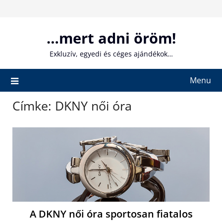
Skip
to
content
…mert adni öröm!
Exkluzív, egyedi és céges ajándékok…
Menu
Címke:
DKNY női óra
A DKNY női óra sportosan fiatalos